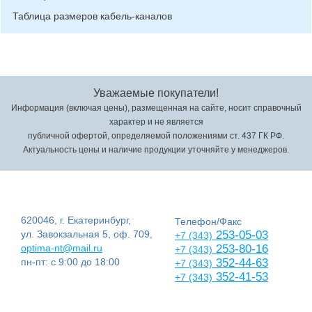
Таблица размеров кабель-каналов
Уважаемые покупатели!
Информация (включая цены), размещенная на сайте, носит справочный
характер и не является
публичной офертой, определяемой положениями ст. 437 ГК РФ.
Актуальность цены и наличие продукции уточняйте у менеджеров.
620046, г. Екатеринбург,
Телефон/Факс
ул. Завокзальная 5, оф. 709,
253-05-03
+7 (343)
optima-nt@mail.ru
253-80-16
+7 (343)
пн-пт: с 9:00 до 18:00
352-44-63
+7 (343)
352-41-53
+7 (343)