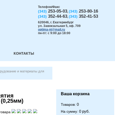
Телефон/Факс
253-05-03
253-80-16
(343)
(343)
,
352-44-63
352-41-53
(343)
(343)
,
620046
,
г. Екатеринбург
ул. Завокзальная 5, оф. 709
optima-nt@mail.ru
пн-пт: с 9:00 до 18:00
КОНТАКТЫ
орудование и материалы для
Ваша корзина
нятия
(0,25мм)
0
Товаров:
0 руб.
На сумму:
товара