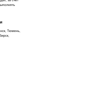
дах, за счет
выполнять
ии
инск, Тюмень,
бирск,