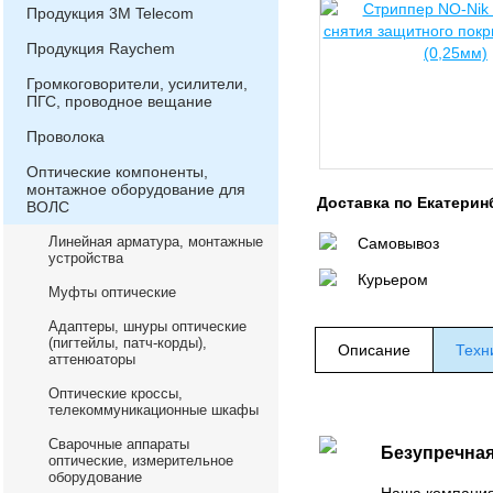
Продукция 3М Telecom
Продукция Raychem
Громкоговорители, усилители,
ПГС, проводное вещание
Проволока
Оптические компоненты,
монтажное оборудование для
Доставка по Екатерин
ВОЛС
Линейная арматура, монтажные
Самовывоз
устройства
Курьером
Муфты оптические
Адаптеры, шнуры оптические
(пигтейлы, патч-корды),
Описание
Техн
аттенюаторы
Оптические кроссы,
телекоммуникационные шкафы
Сварочные аппараты
Безупречная
оптические, измерительное
оборудование