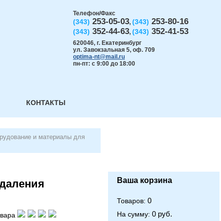
Телефон/Факс
253-05-03
253-80-16
(343)
(343)
,
352-44-63
352-41-53
(343)
(343)
,
620046
,
г. Екатеринбург
ул. Завокзальная 5, оф. 709
optima-nt@mail.ru
пн-пт: с 9:00 до 18:00
КОНТАКТЫ
орудование и материалы для
Ваша корзина
удаления
0
Товаров:
0 руб.
На сумму:
овара