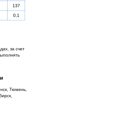
137
0,1
дах, за счет
выполнять
ии
инск, Тюмень,
бирск,