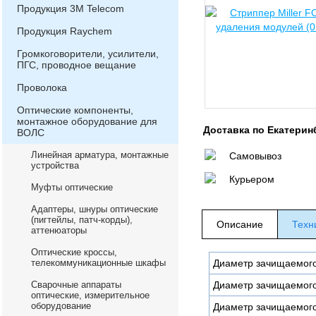
Продукция 3М Telecom
Продукция Raychem
Громкоговорители, усилители,
ПГС, проводное вещание
Проволока
Оптические компоненты,
монтажное оборудование для
Доставка по Екатерин
ВОЛС
Линейная арматура, монтажные
Самовывоз
устройства
Курьером
Муфты оптические
Адаптеры, шнуры оптические
(пигтейлы, патч-корды),
Описание
Техн
аттенюаторы
Оптические кроссы,
телекоммуникационные шкафы
Диаметр зачищаемого
Сварочные аппараты
Диаметр зачищаемого
оптические, измерительное
оборудование
Диаметр зачищаемого