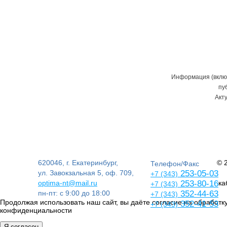
Информация (включ
пу
Акт
620046, г. Екатеринбург,
© 
Телефон/Факс
ул. Завокзальная 5, оф. 709,
253-05-03
+7 (343)
optima-nt@mail.ru
253-80-16
ка
+7 (343)
пн-пт: с 9:00 до 18:00
352-44-63
+7 (343)
Продолжая использовать наш сайт, вы даёте согласие на обработку
352-41-53
+7 (343)
конфиденциальности
Я согласен