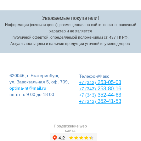
Уважаемые покупатели!
Информация (включая цены), размещенная на сайте, носит справочный
характер и не является
публичной офертой, определяемой положениями ст. 437 ГК РФ.
Актуальность цены и наличие продукции уточняйте у менеджеров.
620046, г. Екатеринбург,
Телефон/Факс
ул. Завокзальная 5, оф. 709,
253-05-03
+7 (343)
optima-nt@mail.ru
253-80-16
+7 (343)
пн-пт: с 9:00 до 18:00
352-44-63
+7 (343)
352-41-53
+7 (343)
Продвижение web
сайта