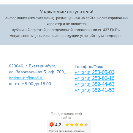
Уважаемые покупатели!
Информация (включая цены), размещенная на сайте, носит справочный
характер и не является
публичной офертой, определяемой положениями ст. 437 ГК РФ.
Актуальность цены и наличие продукции уточняйте у менеджеров.
620046, г. Екатеринбург,
Телефон/Факс
ул. Завокзальная 5, оф. 709,
253-05-03
+7 (343)
optima-nt@mail.ru
253-80-16
+7 (343)
пн-пт: с 9:00 до 18:00
352-44-63
+7 (343)
352-41-53
+7 (343)
Продвижение web
сайта