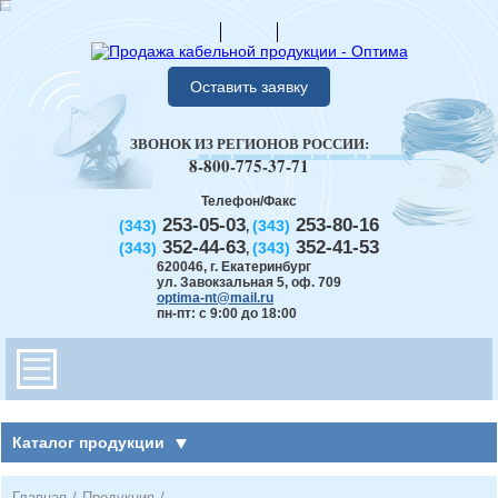
Оставить заявку
ЗВОНОК ИЗ РЕГИОНОВ РОССИИ:
8-800-775-37-71
Телефон/Факс
253-05-03
253-80-16
(343)
(343)
,
352-44-63
352-41-53
(343)
(343)
,
620046
,
г. Екатеринбург
ул. Завокзальная 5, оф. 709
optima-nt@mail.ru
пн-пт: с 9:00 до 18:00
Каталог продукции
Главная
/
Продукция
/