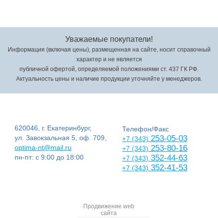
Уважаемые покупатели!
Информация (включая цены), размещенная на сайте, носит справочный
характер и не является
публичной офертой, определяемой положениями ст. 437 ГК РФ.
Актуальность цены и наличие продукции уточняйте у менеджеров.
620046, г. Екатеринбург,
Телефон/Факс
ул. Завокзальная 5, оф. 709,
253-05-03
+7 (343)
optima-nt@mail.ru
253-80-16
+7 (343)
пн-пт: с 9:00 до 18:00
352-44-63
+7 (343)
352-41-53
+7 (343)
Продвижение web
сайта