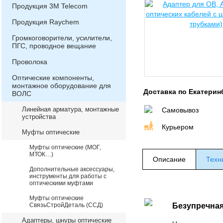
Продукция 3М Telecom
Продукция Raychem
Громкоговорители, усилители,
ПГС, проводное вещание
Проволока
Оптические компоненты,
монтажное оборудование для
Доставка по Екатерин
ВОЛС
Линейная арматура, монтажные
Самовывоз
устройства
Курьером
Муфты оптические
Муфты оптические (МОГ,
МТОК…)
Описание
Техн
Дополнительные аксессуары,
инструменты для работы с
оптическими муфтами
Муфты оптические
СвязьСтройДеталь (ССД)
Безупречная
Адаптеры, шнуры оптические