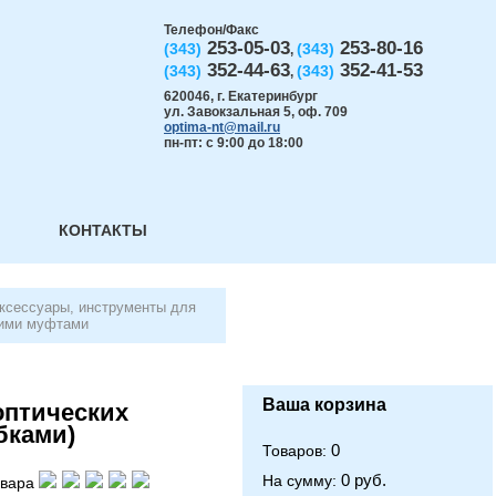
Телефон/Факс
253-05-03
253-80-16
(343)
(343)
,
352-44-63
352-41-53
(343)
(343)
,
620046
,
г. Екатеринбург
ул. Завокзальная 5, оф. 709
optima-nt@mail.ru
пн-пт: с 9:00 до 18:00
КОНТАКТЫ
ксессуары, инструменты для
кими муфтами
Ваша корзина
оптических
бками)
0
Товаров:
0 руб.
На сумму:
овара