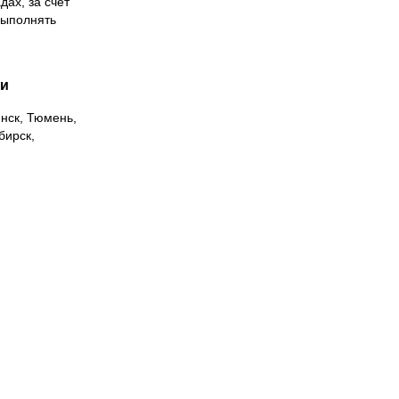
дах, за счет
выполнять
ии
инск, Тюмень,
бирск,