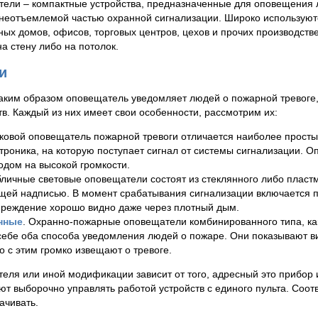
тели – компактные устройства, предназначенные для оповещения 
я неотъемлемой частью охранной сигнализации. Широко использую
ных домов, офисов, торговых центров, цехов и прочих производств
а стену либо на потолок.
и
 каким образом оповещатель уведомляет людей о пожарной тревоге,
тв. Каждый из них имеет свои особенности, рассмотрим их:
уковой оповещатель пожарной тревоги отличается наиболее просты
троника, на которую поступает сигнал от системы сигнализации. 
одом на высокой громкости.
бличные световые оповещатели состоят из стеклянного либо пластм
ей надписью. В момент срабатывания сигнализации включается п
преждение хорошо видно даже через плотный дым.
нные
. Охранно-пожарные оповещатели комбинированного типа, как
себе оба способа уведомления людей о пожаре. Они показывают 
 с этим громко извещают о тревоге.
еля или иной модификации зависит от того, адресный это прибор 
т выборочно управлять работой устройств с единого пульта. Соотв
ачивать.