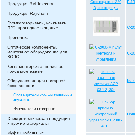
БИЯ-
Продукция 3М Telecom
Продукция Raychem
Громкоговорители, усилители,
ПГС, проводное вещание
С-20
Проволока
Оптические компоненты,
монтажное оборудование для
С-20
ВОЛС
Когти монтерские, полиспаст,
пояса монтажные
Оборудование для пожарной
Коло
безопасности
Оповещатели комбинированные,
звуковые
Извещатели пожарные
При
Электротехническая продукция
и прочие материалы
Муфты кабельные