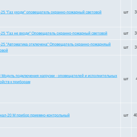
шт
3
25 "Газ уходи" оповещатель охранно-пожарный световой
шт
3
25 "Газ не входи" Оповещатель охранно-пожарный световой
-25 "Автоматика отключена" Оповещатель охранно-пожарняый
шт
3
овой
Модуль подключения нагрузки - оповещателей и исполнительных
шт
ойств к приборам
шт
4
гнал-20 М прибор приемно-контрольный