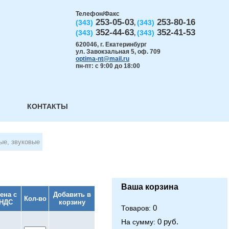
Телефон/Факс
253-05-03
253-80-16
(343)
(343)
,
352-44-63
352-41-53
(343)
(343)
,
620046
,
г. Екатеринбург
ул. Завокзальная 5, оф. 709
optima-nt@mail.ru
пн-пт: с 9:00 до 18:00
КОНТАКТЫ
ые, звуковые
Ваша корзина
ена с
Добавить в
Кол-во
НДС
корзину
0
Товаров:
0 руб.
На сумму: