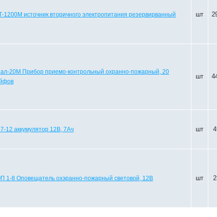
шт
2
-1200М источник вторичного электропитания резервирванный
нал-20М Прибор приемо-контрольный охранно-пожарный, 20
шт
4
йфов
шт
4
7-12 аккумулятор 12В, 7Ач
шт
2
П 1-8 Оповещатель охэранно-пожарный световой, 12В