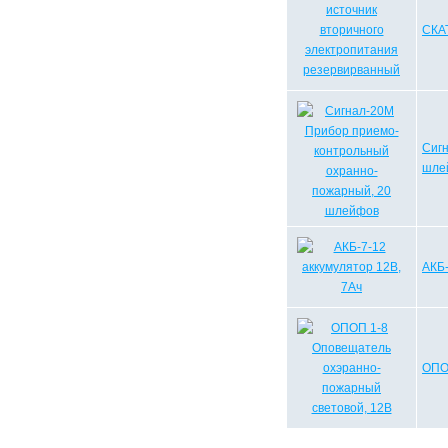
СКАТ
Сиг
шле
АКБ-
ОПО