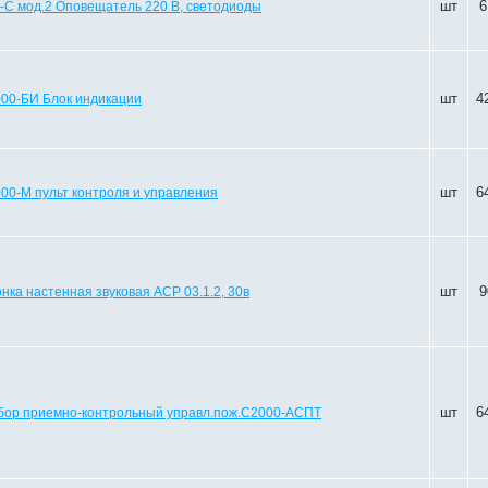
шт
6
С мод.2 Оповещатель 220 В, светодиоды
шт
4
00-БИ Блок индикации
шт
6
00-М пульт контроля и управления
шт
9
нка настенная звуковая АСР 03.1.2, 30в
шт
6
бор приемно-контрольный управл.пож.С2000-АСПТ