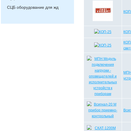
СЦБ оборудование для жд
КОП-
КОП-
КОП
свет
МПН 
устр
Вси