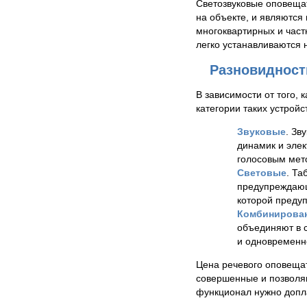
Светозвуковые оповеща
на объекте, и являютс
многоквартирных и част
легко устанавливаются н
Разновидност
В зависимости от того,
категории таких устройс
Звуковые
. Зв
динамик и элек
голосовым мет
Световые
. Та
предупреждающ
которой преду
Комбинирова
объединяют в 
и одновременно
Цена речевого оповещат
совершенные и позволяю
функционал нужно допл