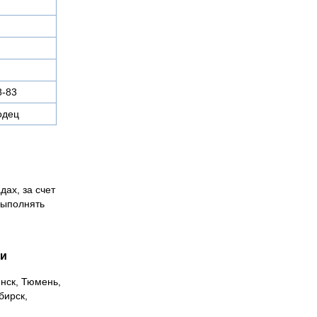
8-83
одец
дах, за счет
выполнять
ии
инск, Тюмень,
бирск,