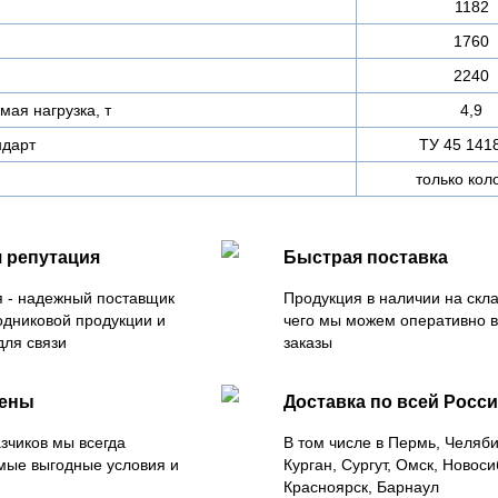
1182
1760
2240
ая нагрузка, т
4,9
ндарт
ТУ 45 141
только кол
 репутация
Быстрая поставка
 - надежный поставщик
Продукция в наличии на скла
одниковой продукции и
чего мы можем оперативно 
для связи
заказы
цены
Доставка по всей Росс
зчиков мы всегда
В том числе в Пермь, Челяб
мые выгодные условия и
Курган, Сургут, Омск, Новоси
Красноярск, Барнаул