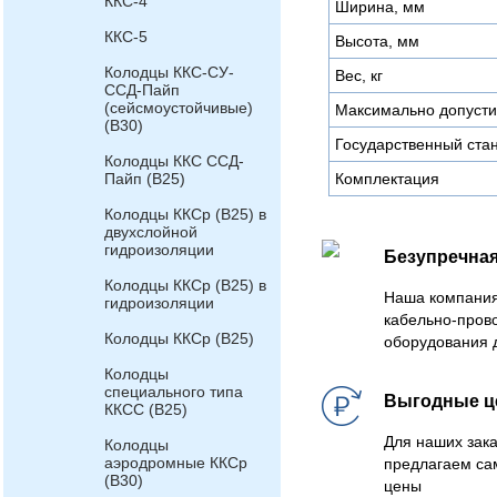
ККС-4
Ширина, мм
ККС-5
Высота, мм
Колодцы ККС-СУ-
Вес, кг
ССД-Пайп
(сейсмоустойчивые)
Максимально допустим
(В30)
Государственный ста
Колодцы ККС ССД-
Пайп (В25)
Комплектация
Колодцы ККСр (В25) в
двухслойной
гидроизоляции
Безупречная
Колодцы ККСр (В25) в
Наша компания
гидроизоляции
кабельно-пров
Колодцы ККСр (В25)
оборудования 
Колодцы
специального типа
Выгодные 
ККСС (В25)
Для наших зака
Колодцы
аэродромные ККСр
предлагаем са
(В30)
цены