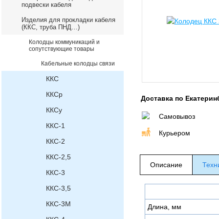
подвески кабеля
Изделия для прокладки кабеля
(ККС, труба ПНД…)
Колодцы коммуникаций и
сопутствующие товары
Кабельные колодцы связи
ККС
ККСр
Доставка по Екатерин
ККСу
Самовывоз
ККС-1
Курьером
ККС-2
ККС-2,5
Описание
Техн
ККС-3
ККС-3,5
ККС-3М
Длина, мм