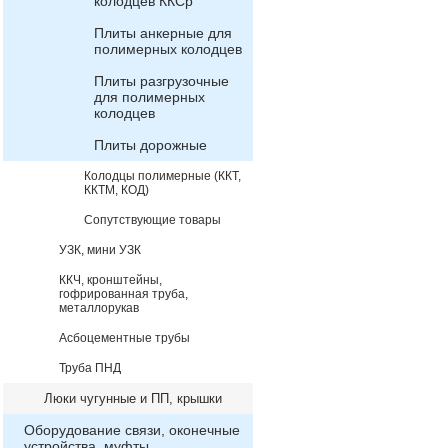
колодцев ККСр
Плиты анкерные для
полимерных колодцев
Плиты разгрузочные
для полимерных
колодцев
Плиты дорожные
Колодцы полимерные (ККТ,
ККТМ, КОД)
Сопутствующие товары
УЗК, мини УЗК
ККЧ, кронштейны,
гофрированная труба,
металлорукав
Асбоцементные трубы
Труба ПНД
Люки чугунные и ПП, крышки
Оборудование связи, оконечные
устройства, муфты