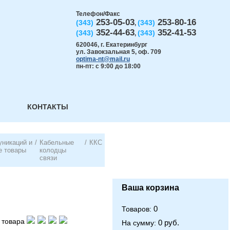
Телефон/Факс
253-05-03
253-80-16
(343)
(343)
,
352-44-63
352-41-53
(343)
(343)
,
620046
,
г. Екатеринбург
ул. Завокзальная 5, оф. 709
optima-nt@mail.ru
пн-пт: с 9:00 до 18:00
КОНТАКТЫ
никаций и
/
Кабельные
/
ККС
е товары
колодцы
связи
Ваша корзина
0
Товаров:
 товара
0 руб.
На сумму: