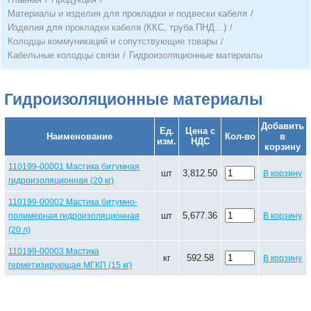
Материалы и изделия для прокладки и подвески кабеля
/
Изделия для прокладки кабеля (ККС, труба ПНД…)
/
Колодцы коммуникаций и сопутствующие товары
/
Кабельные колодцы связи
/
Гидроизоляционные материалы
Гидроизоляционные материалы
Добавить
Ед.
Цена с
Наименование
Кол-во
в
изм.
НДС
корзину
110199-00001 Мастика битумная
шт
3,812.50
В корзину
гидроизоляционная (20 кг)
110199-00002 Мастика битумно-
шт
5,677.36
полимерная гидроизоляционная
В корзину
(20 л)
110199-00003 Мастика
кг
592.58
В корзину
герметизирующая МГКП (15 кг)