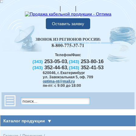
Оставить заявку
ЗВОНОК ИЗ РЕГИОНОВ РОССИИ:
8-800-775-37-71
Телефон/Факс
253-05-03
253-80-16
(343)
(343)
,
352-44-63
352-41-53
(343)
(343)
,
620046
,
г. Екатеринбург
ул. Завокзальная 5, оф. 709
optima-nt@mail.ru
пн-пт: с 9:00 до 18:00
Каталог продукции
Главная
/
Продукция
/