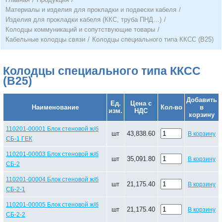
Материалы и изделия для прокладки и подвески кабеля
/
Изделия для прокладки кабеля (ККС, труба ПНД…)
/
Колодцы коммуникаций и сопутствующие товары
/
Кабельные колодцы связи
/
Колодцы специального типа ККСС (В25)
Колодцы специального типа ККСС
(В25)
Добавить
Ед.
Цена с
Наименование
Кол-во
в
изм.
НДС
корзину
110201-00001 Блок стеновой ж/б
шт
43,838.60
В корзину
СБ-1 ГЕК
110201-00003 Блок стеновой ж/б
шт
35,091.80
В корзину
СБ-2
110201-00004 Блок стеновой ж/б
шт
21,175.40
В корзину
СБ-2-1
110201-00005 Блок стеновой ж/б
шт
21,175.40
В корзину
СБ-2-2