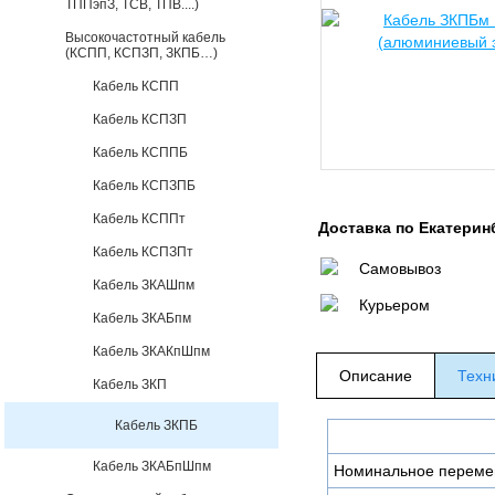
ТППэпЗ, ТСВ, ТПВ....)
Высокочастотный кабель
(КСПП, КСПЗП, ЗКПБ…)
Кабель КСПП
Кабель КСПЗП
Кабель КСППБ
Кабель КСПЗПБ
Кабель КСППт
Доставка по Екатерин
Кабель КСПЗПт
Самовывоз
Кабель ЗКАШпм
Курьером
Кабель ЗКАБпм
Кабель ЗКАКпШпм
Описание
Техн
Кабель ЗКП
Кабель ЗКПБ
Кабель ЗКАБпШпм
Номинальное переме