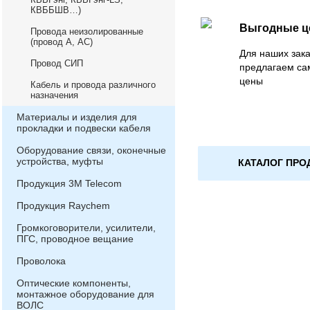
КВББШВ…)
Выгодные 
Провода неизолированные
(провод А, АС)
Для наших зака
Провод СИП
предлагаем са
цены
Кабель и провода различного
назначения
Материалы и изделия для
прокладки и подвески кабеля
Оборудование связи, оконечные
устройства, муфты
КАТАЛОГ ПРО
Продукция 3М Telecom
Продукция Raychem
Громкоговорители, усилители,
ПГС, проводное вещание
Проволока
Оптические компоненты,
монтажное оборудование для
ВОЛС