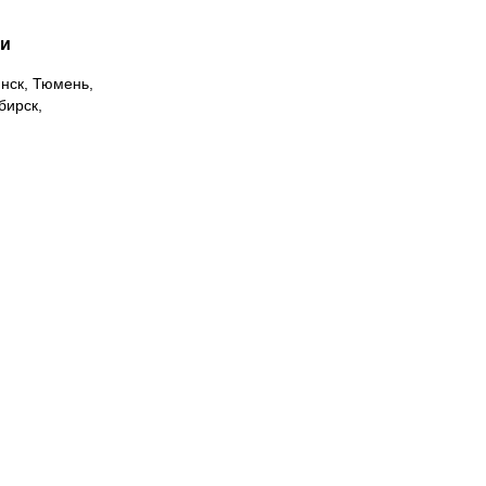
ии
инск, Тюмень,
бирск,