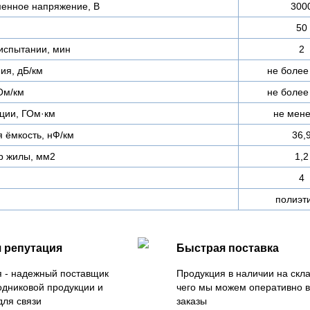
енное напряжение, В
300
50
испытании, мин
2
ия, дБ/км
не более
Ом/км
не более
ции, ГОм·км
не мене
 ёмкость, нФ/км
36,
р жилы, мм2
1,2
4
полиэт
 репутация
Быстрая поставка
 - надежный поставщик
Продукция в наличии на скла
одниковой продукции и
чего мы можем оперативно 
для связи
заказы