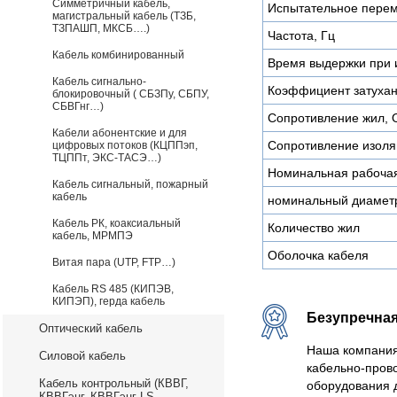
Симметричный кабель,
Испытательное перем
магистральный кабель (ТЗБ,
ТЗПАШП, МКСБ….)
Частота, Гц
Кабель комбинированный
Время выдержки при 
Кабель сигнально-
Коэффициент затухан
блокировочный ( СБЗПу, СБПУ,
СБВГнг…)
Сопротивление жил, 
Кабели абонентские и для
Сопротивление изоля
цифровых потоков (КЦППэп,
ТЦППт, ЭКС-ТАСЭ…)
Номинальная рабочая
Кабель сигнальный, пожарный
кабель
номинальный диамет
Кабель РК, коаксиальный
Количество жил
кабель, МРМПЭ
Оболочка кабеля
Витая пара (UTP, FTP…)
Кабель RS 485 (КИПЭВ,
КИПЭП), герда кабель
Безупречная
Оптический кабель
Наша компания
Силовой кабель
кабельно-пров
Кабель контрольный (КВВГ,
оборудования 
КВВГэнг, КВВГэнг-LS,