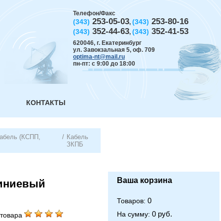
Телефон/Факс
253-05-03
253-80-16
(343)
(343)
,
352-44-63
352-41-53
(343)
(343)
,
620046
,
г. Екатеринбург
ул. Завокзальная 5, оф. 709
optima-nt@mail.ru
пн-пт: с 9:00 до 18:00
КОНТАКТЫ
абель (КСПП,
/
Кабель
ЗКПБ
Ваша корзина
миниевый
0
Товаров:
0 руб.
На сумму:
товара