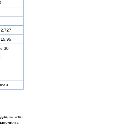
0
 2,727
 15,95
е 30
9
илен
дах, за счет
выполнять