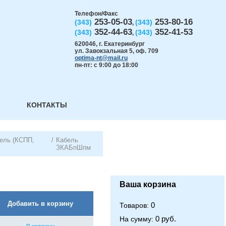
Телефон/Факс
253-05-03
253-80-16
(343)
(343)
,
352-44-63
352-41-53
(343)
(343)
,
620046
,
г. Екатеринбург
ул. Завокзальная 5, оф. 709
optima-nt@mail.ru
пн-пт: с 9:00 до 18:00
КОНТАКТЫ
ель (КСПП,
/
Кабель
ЗКАБпШпм
Ваша корзина
Добавить в корзину
0
Товаров:
0 руб.
На сумму: