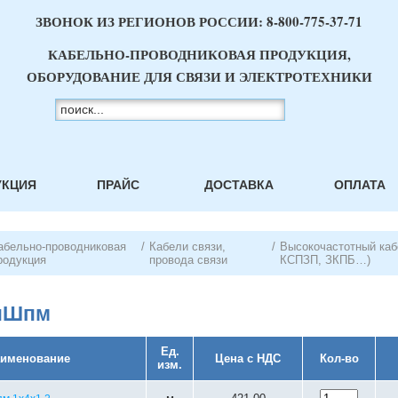
ЗВОНОК ИЗ РЕГИОНОВ РОССИИ:
8-800-775-37-71
КАБЕЛЬНО-ПРОВОДНИКОВАЯ ПРОДУКЦИЯ,
ОБОРУДОВАНИЕ ДЛЯ СВЯЗИ И ЭЛЕКТРОТЕХНИКИ
УКЦИЯ
ПРАЙС
ДОСТАВКА
ОПЛАТА
абельно-проводниковая
/
Кабели связи,
/
Высокочастотный каб
родукция
провода связи
КСПЗП, ЗКПБ…)
пШпм
Ед.
именование
Цена с НДС
Кол-во
изм.