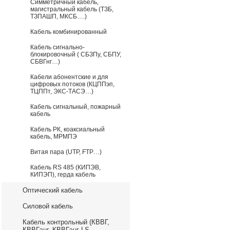
Симметричный кабель,
магистральный кабель (ТЗБ,
ТЗПАШП, МКСБ….)
Кабель комбинированный
Кабель сигнально-
блокировочный ( СБЗПу, СБПУ,
СБВГнг…)
Кабели абонентские и для
цифровых потоков (КЦППэп,
ТЦППт, ЭКС-ТАСЭ…)
Кабель сигнальный, пожарный
кабель
Кабель РК, коаксиальный
кабель, МРМПЭ
Витая пара (UTP, FTP…)
Кабель RS 485 (КИПЭВ,
КИПЭП), герда кабель
Оптический кабель
Силовой кабель
Кабель контрольный (КВВГ,
КВВГэнг, КВВГэнг-LS,