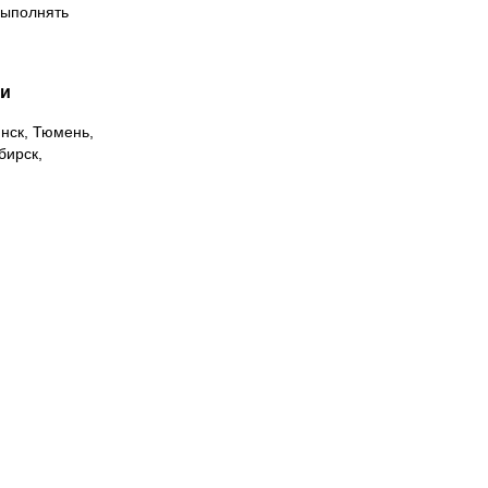
выполнять
ии
инск, Тюмень,
бирск,