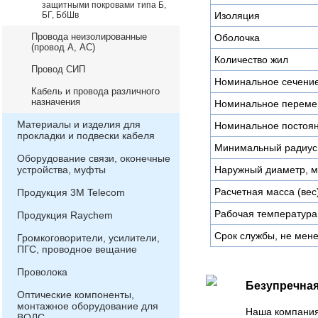
защитными покровами типа Б,
БГ, БбШв
Изоляция
Провода неизолированные
Оболочка
(провод А, АС)
Количество жил
Провод СИП
Номинальное сечени
Кабель и провода различного
назначения
Номинальное переме
Материалы и изделия для
Номинальное постоян
прокладки и подвески кабеля
Минимальный радиус 
Оборудование связи, оконечные
устройства, муфты
Наружный диаметр, 
Расчетная масса (вес)
Продукция 3М Telecom
Рабочая температура
Продукция Raychem
Срок службы, не мен
Громкоговорители, усилители,
ПГС, проводное вещание
Проволока
Безупречная
Оптические компоненты,
монтажное оборудование для
Наша компания
ВОЛС