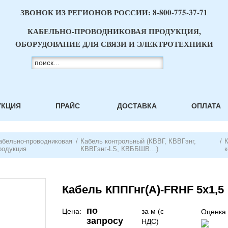
ЗВОНОК ИЗ РЕГИОНОВ РОССИИ:
8-800-775-37-71
КАБЕЛЬНО-ПРОВОДНИКОВАЯ ПРОДУКЦИЯ,
ОБОРУДОВАНИЕ ДЛЯ СВЯЗИ И ЭЛЕКТРОТЕХНИКИ
УКЦИЯ
ПРАЙС
ДОСТАВКА
ОПЛАТА
абельно-проводниковая
/
Кабель контрольный (КВВГ, КВВГэнг,
/
родукция
КВВГэнг-LS, КВББШВ…)
Кабель КППГнг(А)-FRHF 5х1,5
по
Цена:
за м (с
Оценка 
запросу
НДС)