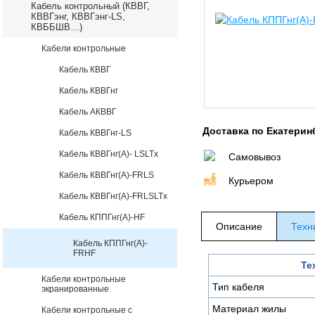
Кабель контрольный (КВВГ,
КВВГэнг, КВВГэнг-LS,
КВББШВ…)
Кабели контрольные
Кабель КВВГ
Кабель КВВГнг
Кабель АКВВГ
Доставка по Екатерин
Кабель КВВГнг-LS
Кабель КВВГнг(А)- LSLTx
Самовывоз
Кабель КВВГнг(А)-FRLS
Курьером
Кабель КВВГнг(А)-FRLSLTx
Кабель КППГнг(А)-HF
Описание
Техн
Кабель КППГнг(А)-
FRHF
Те
Кабели контрольные
Тип кабеля
экранированные
Материал жилы
Кабели контрольные с