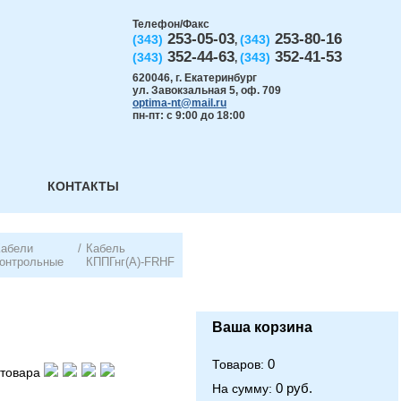
Телефон/Факс
253-05-03
253-80-16
(343)
(343)
,
352-44-63
352-41-53
(343)
(343)
,
620046
,
г. Екатеринбург
ул. Завокзальная 5, оф. 709
optima-nt@mail.ru
пн-пт: с 9:00 до 18:00
КОНТАКТЫ
Кабели
/
Кабель
контрольные
КППГнг(А)-FRHF
Ваша корзина
0
Товаров:
товара
0 руб.
На сумму: