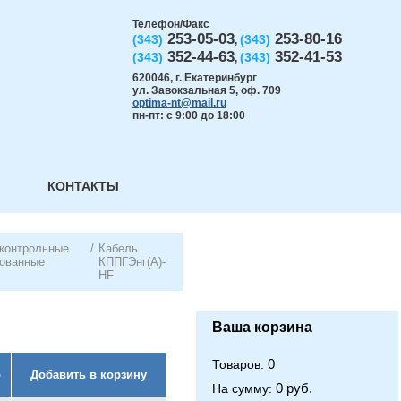
Телефон/Факс
253-05-03
253-80-16
(343)
(343)
,
352-44-63
352-41-53
(343)
(343)
,
620046
,
г. Екатеринбург
ул. Завокзальная 5, оф. 709
optima-nt@mail.ru
пн-пт: с 9:00 до 18:00
КОНТАКТЫ
 контрольные
/
Кабель
рованные
КППГЭнг(А)-
HF
Ваша корзина
0
Товаров:
о
Добавить в корзину
0 руб.
На сумму: