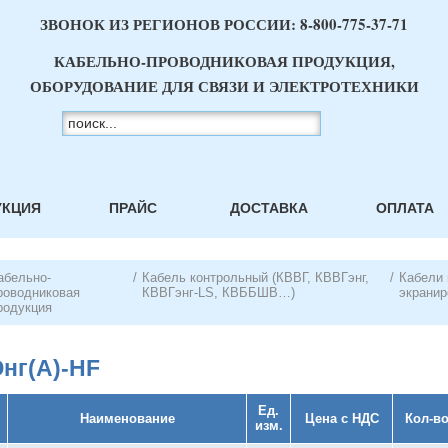
ЗВОНОК ИЗ РЕГИОНОВ РОССИИ:
8-800-775-37-71
КАБЕЛЬНО-ПРОВОДНИКОВАЯ ПРОДУКЦИЯ,
ОБОРУДОВАНИЕ ДЛЯ СВЯЗИ И ЭЛЕКТРОТЕХНИКИ
УКЦИЯ
ПРАЙС
ДОСТАВКА
ОПЛАТА
абельно-
/
Кабель контрольный (КВВГ, КВВГэнг,
/
Кабели
роводниковая
КВВГэнг-LS, КВББШВ…)
экрани
родукция
нг(А)-HF
Ед.
Наименование
Цена с НДС
Кол-в
изм.