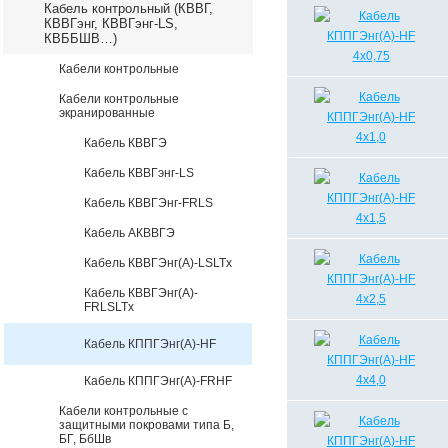
Кабель контрольный (КВВГ,
КВВГэнг, КВВГэнг-LS,
КВББШВ…)
Кабели контрольные
Кабели контрольные
экранированные
Кабель КВВГЭ
Кабель КВВГэнг-LS
Кабель КВВГЭнг-FRLS
Кабель АКВВГЭ
Кабель КВВГЭнг(А)-LSLTx
Кабель КВВГЭнг(А)-
FRLSLTx
Кабель КППГЭнг(А)-HF
Кабель КППГЭнг(А)-FRHF
Кабели контрольные с
защитными покровами типа Б,
БГ, БбШв