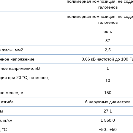
полимерная композиция, не сод
галогенов
полимерная композиция, не сод
галогенов
есть
37
е жилы, мм2
2,5
нное напряжение
0,66 кВ частотой до 100 Г
ное напряжение, кВ
1
ии при 20 °С, не менее,
10
не менее, м
150
изгиба
6 наружных диаметров
мм
27,1
, кг/км
1 550,0
, °C
−50...+50