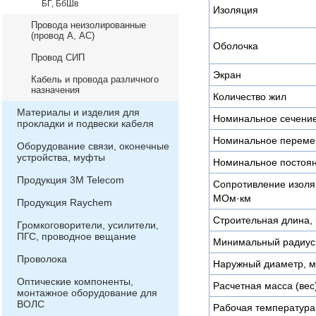
БГ, БбШв
Изоляция
Провода неизолированные
(провод А, АС)
Оболочка
Провод СИП
Экран
Кабель и провода различного
назначения
Количество жил
Материалы и изделия для
Номинальное сечени
прокладки и подвески кабеля
Номинальное переме
Оборудование связи, оконечные
устройства, муфты
Номинальное постоян
Продукция 3М Telecom
Сопротивление изоляц
МОм·км
Продукция Raychem
Строительная длина, 
Громкоговорители, усилители,
ПГС, проводное вещание
Минимальный радиус 
Проволока
Наружный диаметр, 
Оптические компоненты,
Расчетная масса (вес)
монтажное оборудование для
ВОЛС
Рабочая температура