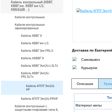
Кабель контрольный (КВВГ,
КВВГэнг, КВВГэнг-LS,
КВББШВ…)
Кабели контрольные
Кабели контрольные
экранированные
Кабель КВВГЭ
Кабель КВВГэнг-LS
Доставка по Екатерин
Кабель КВВГЭнг-FRLS
Кабель АКВВГЭ
Самовывоз
Кабель КВВГЭнг(А)-LSLTx
Курьером
Кабель КВВГЭнг(А)-
FRLSLTx
Описание
Техн
Кабель КППГЭнг(А)-
HF
Те
Кабель КППГЭнг(А)-FRHF
Материал жилы
Кабели контрольные с
защитными покровами типа Б,