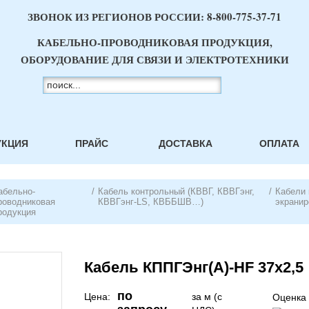
ЗВОНОК ИЗ РЕГИОНОВ РОССИИ:
8-800-775-37-71
КАБЕЛЬНО-ПРОВОДНИКОВАЯ ПРОДУКЦИЯ,
ОБОРУДОВАНИЕ ДЛЯ СВЯЗИ И ЭЛЕКТРОТЕХНИКИ
УКЦИЯ
ПРАЙС
ДОСТАВКА
ОПЛАТА
абельно-
/
Кабель контрольный (КВВГ, КВВГэнг,
/
Кабели
роводниковая
КВВГэнг-LS, КВББШВ…)
экрани
родукция
Кабель КППГЭнг(A)-HF 37х2,5
по
Цена:
за м (с
Оценка 