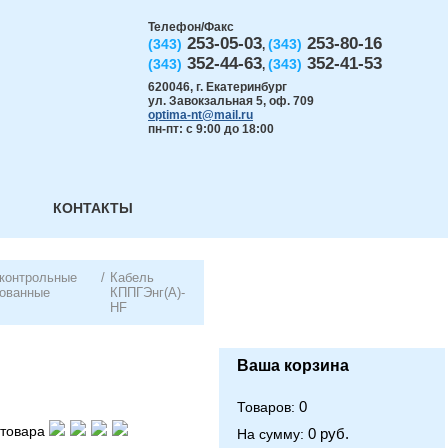
Телефон/Факс
253-05-03
253-80-16
(343)
(343)
,
352-44-63
352-41-53
(343)
(343)
,
620046
,
г. Екатеринбург
ул. Завокзальная 5, оф. 709
optima-nt@mail.ru
пн-пт: с 9:00 до 18:00
КОНТАКТЫ
 контрольные
/
Кабель
рованные
КППГЭнг(А)-
HF
Ваша корзина
0
Товаров:
товара
0 руб.
На сумму: