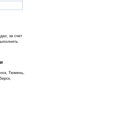
дах, за счет
выполнять
ии
инск, Тюмень,
бирск,