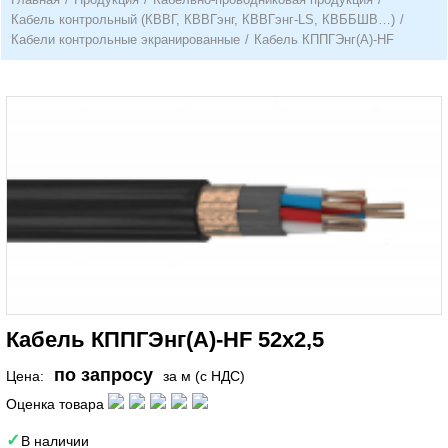
Кабель контрольный (КВВГ, КВВГэнг, КВВГэнг-LS, КВББШВ…)
/
Кабели контрольные экранированные
/
Кабель КППГЭнг(А)-HF
Кабель КППГЭнг(A)-HF 52х2,5
по запросу
Цена:
за м (с НДС)
Оценка товара
В наличии