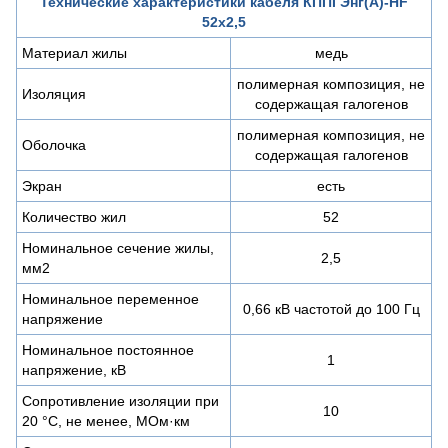
Технические характеристики кабеля КППГЭнг(A)-HF
52х2,5
Материал жилы
медь
полимерная композиция, не
Изоляция
содержащая галогенов
полимерная композиция, не
Оболочка
содержащая галогенов
Экран
есть
Количество жил
52
Номинальное сечение жилы,
2,5
мм2
Номинальное переменное
0,66 кВ частотой до 100 Гц
напряжение
Номинальное постоянное
1
напряжение, кВ
Сопротивление изоляции при
10
20 °С, не менее, МОм·км