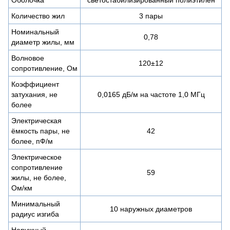
Количество жил
3 пары
Номинальный
0,78
диаметр жилы, мм
Волновое
120±12
сопротивление, Ом
Коэффициент
затухания, не
0,0165 дБ/м на частоте 1,0 МГц
более
Электрическая
ёмкость пары, не
42
более, пФ/м
Электрическое
сопротивление
59
жилы, не более,
Ом/км
Минимальный
10 наружных диаметров
радиус изгиба
Наружный