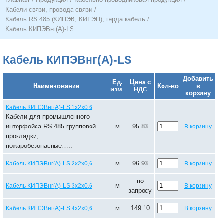
Кабели связи, провода связи
/
Кабель RS 485 (КИПЭВ, КИПЭП), герда кабель
/
Кабель КИПЭВнг(А)-LS
Кабель КИПЭВнг(А)-LS
Добавить
Ед.
Цена с
Наименование
Кол-во
в
изм.
НДС
корзину
Кабель КИПЭВнг(А)-LS 1х2х0,6
Кабели для промышленного
интерфейса RS-485 групповой
м
95.83
В корзину
прокладки,
пожаробезопасные…..
м
96.93
Кабель КИПЭВнг(А)-LS 2х2х0,6
В корзину
по
м
Кабель КИПЭВнг(А)-LS 3х2х0,6
В корзину
запросу
м
149.10
Кабель КИПЭВнг(А)-LS 4х2х0,6
В корзину