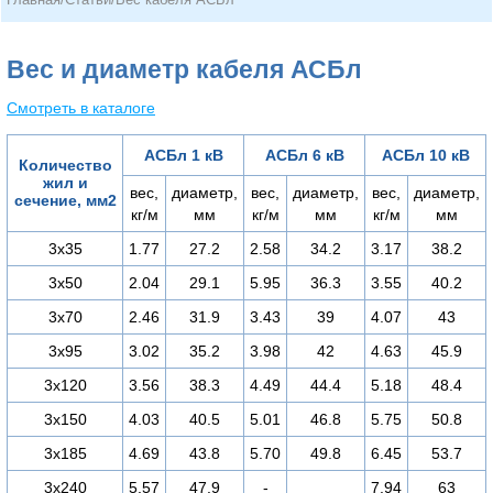
Вес и диаметр кабеля АСБл
Смотреть в каталоге
АСБл 1 кВ
АСБл 6 кВ
АСБл 10 кВ
Количество
жил и
вес,
диаметр,
вес,
диаметр,
вес,
диаметр,
сечение, мм2
кг/м
мм
кг/м
мм
кг/м
мм
3х35
1.77
27.2
2.58
34.2
3.17
38.2
3х50
2.04
29.1
5.95
36.3
3.55
40.2
3х70
2.46
31.9
3.43
39
4.07
43
3х95
3.02
35.2
3.98
42
4.63
45.9
3х120
3.56
38.3
4.49
44.4
5.18
48.4
3х150
4.03
40.5
5.01
46.8
5.75
50.8
3х185
4.69
43.8
5.70
49.8
6.45
53.7
3х240
5.57
47.9
-
7.94
63