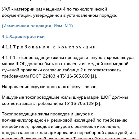
УХЛ - категории размещения 4 по технологической
документации, утвержденной в установленном порядке.
(Измененная редакция, Изм. N 1)
.
4.1 Характеристики
4.1.1 Т р е б о в а н и я к к о н с т р у к ц и и
4.1.1.1 Токопроводящие жилы проводов и шнуров, кроме шнура
марки ШОГ, должны быть изготовлены из медной или медной
луженой проволоки согласно таблице 2 и соответствовать
требованиям ГОСТ 22483 и ТУ 16-505.850 [1].
Направление скрутки проволок в жилу - левое.
Мишурные токопроводяшие жилы шнура марки ШОГ должны
соответствовать требованиям ТУ 16-705.129 [2].
Токопроводящие жилы проводов и шнуров с
поливинилхлоридной и резиновой изоляцией по требованию
потребителя, проводов и шнуров с резиновой изоляцией,
предназначенных для армирования неразборной арматурой, и с
резиновой изоляцией исполнения Т должны быть изготовлены из