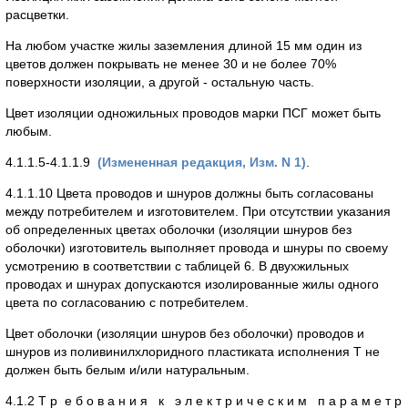
расцветки.
На любом участке жилы заземления длиной 15 мм один из
цветов должен покрывать не менее 30 и не более 70%
поверхности изоляции, а другой - остальную часть.
Цвет изоляции одножильных проводов марки ПСГ может быть
любым.
4.1.1.5-4.1.1.9
(Измененная редакция, Изм. N 1)
.
4.1.1.10 Цвета проводов и шнуров должны быть согласованы
между потребителем и изготовителем. При отсутствии указания
об определенных цветах оболочки (изоляции шнуров без
оболочки) изготовитель выполняет провода и шнуры по своему
усмотрению в соответствии с таблицей 6. В двухжильных
проводах и шнурах допускаются изолированные жилы одного
цвета по согласованию с потребителем.
Цвет оболочки (изоляции шнуров без оболочки) проводов и
шнуров из поливинилхлоридного пластиката исполнения Т не
должен быть белым и/или натуральным.
4.1.2 Т р е б о в а н и я к э л е к т р и ч е с к и м п а р а м е т р