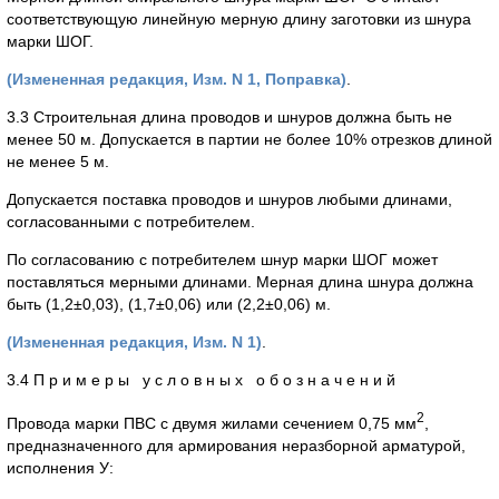
соответствующую линейную мерную длину заготовки из шнура
марки ШОГ.
(Измененная редакция, Изм. N 1, Поправка)
.
3.3 Строительная длина проводов и шнуров должна быть не
менее 50 м. Допускается в партии не более 10% отрезков длиной
не менее 5 м.
Допускается поставка проводов и шнуров любыми длинами,
согласованными с потребителем.
По согласованию с потребителем шнур марки ШОГ может
поставляться мерными длинами. Мерная длина шнура должна
быть (1,2±0,03), (1,7±0,06) или (2,2±0,06) м.
(Измененная редакция, Изм. N 1)
.
3.4 П р и м е р ы у с л о в н ы х о б о з н а ч е н и й
2
Провода марки ПВС с двумя жилами сечением 0,75 мм
,
предназначенного для армирования неразборной арматурой,
исполнения У: