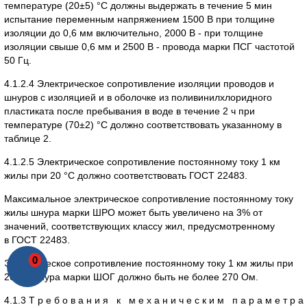
температуре (20±5) °С должны выдержать в течение 5 мин
испытание переменным напряжением 1500 В при толщине
изоляции до 0,6 мм включительно, 2000 В - при толщине
изоляции свыше 0,6 мм и 2500 В - провода марки ПСГ частотой
50 Гц.
4.1.2.4 Электрическое сопротивление изоляции проводов и
шнуров с изоляцией и в оболочке из поливинилхлоридного
пластиката после пребывания в воде в течение 2 ч при
температуре (70±2) °С должно соответствовать указанному в
таблице 2.
4.1.2.5 Электрическое сопротивление постоянному току 1 км
жилы при 20 °С должно соответствовать ГОСТ 22483.
Максимальное электрическое сопротивление постоянному току
жилы шнура марки ШРО может быть увеличено на 3% от
значений, соответствующих классу жил, предусмотренному
в ГОСТ 22483.
0
Электрическое сопротивление постоянному току 1 км жилы при
20 °С шнура марки ШОГ должно быть не более 270 Ом.
4.1.3 Т р е б о в а н и я к м е х а н и ч е с к и м п а р а м е т р а