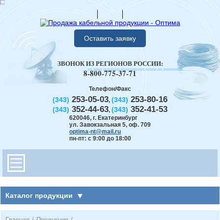
Оставить заявку
ЗВОНОК ИЗ РЕГИОНОВ РОССИИ:
8-800-775-37-71
Телефон/Факс
253-05-03
253-80-16
(343)
(343)
,
352-44-63
352-41-53
(343)
(343)
,
620046
,
г. Екатеринбург
ул. Завокзальная 5, оф. 709
optima-nt@mail.ru
пн-пт: с 9:00 до 18:00
Каталог продукции
Главная
/
Продукция
/