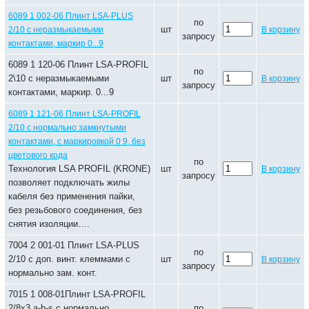
6089 1 002-06 Плинт LSA-PLUS
по
шт
2/10 с неразмыкаемыми
В корзину
запросу
контактами, маркир 0...9
6089 1 120-06 Плинт LSA-PROFIL
по
2\10 с неразмыкаемыми
шт
В корзину
запросу
контактами, маркир. 0...9
6089 1 121-06 Плинт LSA-PROFIL
2/10 с нормально замкнутыми
контактами, с маркировкой 0 9, без
цветового кода
по
Технология LSA PROFIL (KRONE)
шт
В корзину
запросу
позволяет подключать жилы
кабеля без применения пайки,
без резьбового соединения, без
снятия изоляции….
7004 2 001-01 Плинт LSA-PLUS
по
2/10 с доп. винт. клеммами с
шт
В корзину
запросу
нормально зам. конт.
7015 1 008-01Плинт LSA-PROFIL
2/8х3 a-b-s с нормально
по