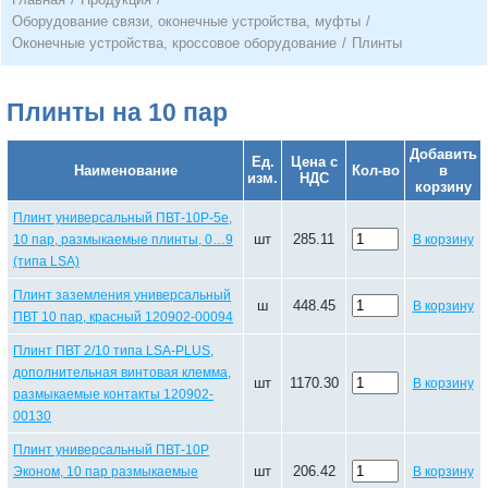
Оборудование связи, оконечные устройства, муфты
/
Оконечные устройства, кроссовое оборудование
/
Плинты
Плинты на 10 пар
Добавить
Ед.
Цена с
Наименование
Кол-во
в
изм.
НДС
корзину
Плинт универсальный ПВТ-10Р-5е,
шт
285.11
10 пар, размыкаемые плинты, 0…9
В корзину
(типа LSA)
Плинт заземления универсальный
ш
448.45
В корзину
ПВТ 10 пар, красный 120902-00094
Плинт ПВТ 2/10 типа LSA-PLUS,
дополнительная винтовая клемма,
шт
1170.30
В корзину
размыкаемые контакты 120902-
00130
Плинт универсальный ПВТ-10Р
шт
206.42
Эконом, 10 пар размыкаемые
В корзину