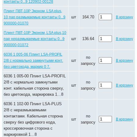
контакты 0...9 120902-00128
Плинт ПВТ-10Р Эконом, LSA plus,
шт
164.70
10 пар размыкаемые контакты 0...9
В корзину
900000-01070
Плинт ПВТ-10Р Эконом, LSA plus,10
шт
136.64
пар неразмыкаемые контакты 0...9
В корзину
900000-01072
6036 1 005-06 Плинт LSA-PROFIL
по
шт
2/8 с нормально замкнутыми конт.
В корзину
запросу
без цветокода, маркир 0 7.
6036 1 005-00 Плинт LSA-PROFIL
2/8 с нормально замкнутыми
по
шт
В корзину
конт. кабельная сторона сверху,
запросу
без цветокода, маркировка 1…8
6036 1 102-00 Плинт LSA-PLUS
2/8 с неразмыкаемыми
контактами. Кабельная сторона
по
шт
В корзину
сверху без цифрового кода,
запросу
кроссировочная сторона с
маркировкой 1…8