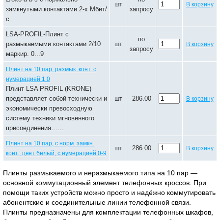
шт
В корзину
замкнутыми контактами 2-х Мбит/
запросу
с
LSA-PROFIL-Плинт с
по
размыкаемыми контактами 2/10
шт
В корзину
запросу
маркир. 0...9
Плинт на 10 пар, размык. конт. с
нумерацией 1 0
Плинт LSA PROFIL (KRONE)
представляет собой технически и
шт
286.00
В корзину
экономически превосходную
систему техники мгновенного
присоединения……
Плинт на 10 пар, с норм. замкн.
шт
286.00
В корзину
конт., цвет белый, с нумерацией 0-9
Плинты размыкаемого и неразмыкаемого типа на 10 пар —
основной коммутационный элемент телефонных кроссов. При
помощи таких устройств можно просто и надёжно коммутировать
абонентские и соединительные линии телефонной связи.
Плинты предназначены для комплектации телефонных шкафов,