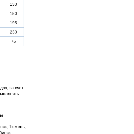
130
150
195
230
75
дах, за счет
выполнять
ии
инск, Тюмень,
бирск,