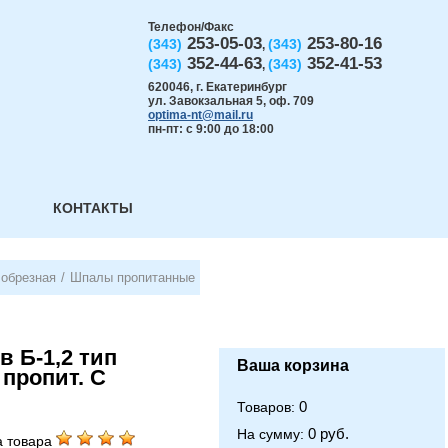
Телефон/Факс
253-05-03
253-80-16
(343)
(343)
,
352-44-63
352-41-53
(343)
(343)
,
620046
,
г. Екатеринбург
ул. Завокзальная 5, оф. 709
optima-nt@mail.ru
пн-пт: с 9:00 до 18:00
КОНТАКТЫ
 обрезная
/
Шпалы пропитанные
 Б-1,2 тип
Ваша корзина
, пропит. С
0
Товаров:
0 руб.
На сумму:
 товара