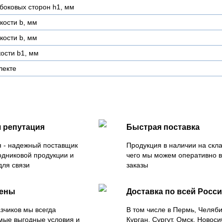
боковых сторон h1, мм
кости b, мм
кости b, мм
ости b1, мм
лекте
 репутация
Быстрая поставка
 - надежный поставщик
Продукция в наличии на скла
одниковой продукции и
чего мы можем оперативно 
для связи
заказы
цены
Доставка по всей Росс
зчиков мы всегда
В том числе в Пермь, Челяб
мые выгодные условия и
Курган, Сургут, Омск, Новоси