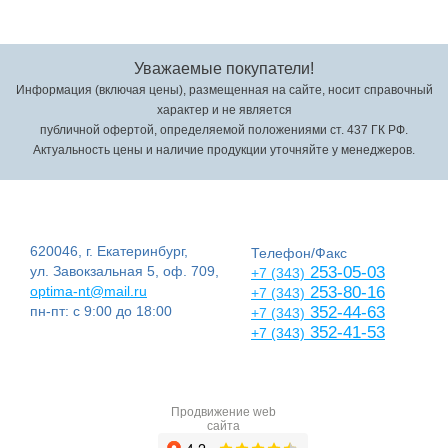
Уважаемые покупатели!
Информация (включая цены), размещенная на сайте, носит справочный
характер и не является
публичной офертой, определяемой положениями ст. 437 ГК РФ.
Актуальность цены и наличие продукции уточняйте у менеджеров.
620046, г. Екатеринбург,
Телефон/Факс
ул. Завокзальная 5, оф. 709,
253-05-03
+7 (343)
optima-nt@mail.ru
253-80-16
+7 (343)
пн-пт: с 9:00 до 18:00
352-44-63
+7 (343)
352-41-53
+7 (343)
Продвижение web
сайта