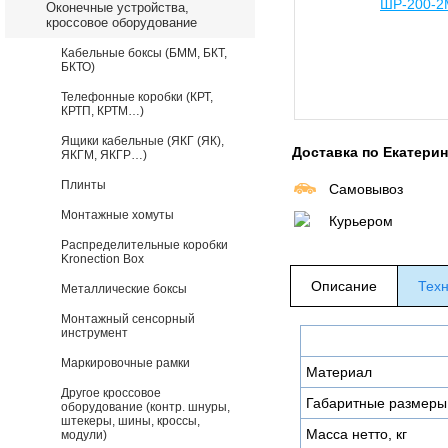
Оконечные устройства,
кроссовое оборудование
Кабельные боксы (БММ, БКТ,
БКТО)
Телефонные коробки (КРТ,
КРТП, КРТМ…)
Ящики кабельные (ЯКГ (ЯК),
Доставка по Екатери
ЯКГМ, ЯКГР…)
Плинты
Самовывоз
Монтажные хомуты
Курьером
Распределительные коробки
Kronection Box
Описание
Техн
Металлические боксы
Монтажный сенсорный
инструмент
Маркировочные рамки
Материал
Другое кроссовое
Габаритные размеры
оборудование (контр. шнуры,
штекеры, шины, кроссы,
Масса нетто, кг
модули)