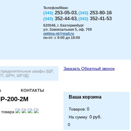
Телефон/Факс
253-05-03
253-80-16
(343)
(343)
,
352-44-63
352-41-53
(343)
(343)
,
620046
,
г. Екатеринбург
ул. Завокзальная 5, оф. 709
optima-nt@mail.ru
пн-пт: с 9:00 до 18:00
Заказать
Обратный звонок
спределительные шкафы (ЩР,
П, ШРН, ШРУД)
А
КОНТАКТЫ
Ваша корзина
Р-200-2М
0
Товаров:
 товара
0 руб.
На сумму:
0