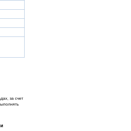
дах, за счет
выполнять
ии