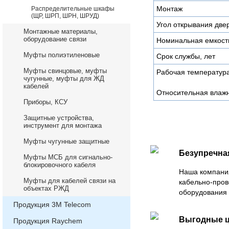
Монтаж
Распределительные шкафы
(ЩР, ШРП, ШРН, ШРУД)
Угол открывания две
Монтажные материалы,
оборудование связи
Номинальная емкость
Муфты полиэтиленовые
Срок службы, лет
Муфты свинцовые, муфты
Рабочая температура
чугунные, муфты для ЖД
кабелей
Относительная влажн
Приборы, КСУ
Защитные устройства,
инструмент для монтажа
Муфты чугунные защитные
Безупречна
Муфты МСБ для сигнально-
блокировочного кабеля
Наша компани
Муфты для кабелей связи на
кабельно-пров
объектах РЖД
оборудования 
Продукция 3М Telecom
Выгодные 
Продукция Raychem