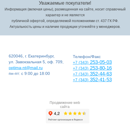
Уважаемые покупатели!
Информация (включая цены), размещенная на сайте, носит справочный
характер и не является
публичной офертой, определяемой положениями ст. 437 ГК РФ.
Актуальность цены и наличие продукции уточняйте у менеджеров.
620046, г. Екатеринбург,
Телефон/Факс
ул. Завокзальная 5, оф. 709,
253-05-03
+7 (343)
optima-nt@mail.ru
253-80-16
+7 (343)
пн-пт: с 9:00 до 18:00
352-44-63
+7 (343)
352-41-53
+7 (343)
Продвижение web
сайта