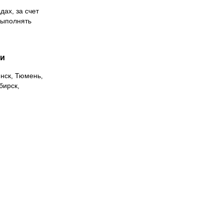
дах, за счет
выполнять
ии
инск, Тюмень,
бирск,