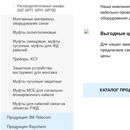
Распределительные шкафы
Наша компания
(ЩР, ШРП, ШРН, ШРУД)
кабельно-пров
оборудования 
Монтажные материалы,
оборудование связи
Муфты полиэтиленовые
Выгодные 
Муфты свинцовые, муфты
Для наших зака
чугунные, муфты для ЖД
предлагаем са
кабелей
цены
Приборы, КСУ
Защитные устройства,
инструмент для монтажа
Муфты чугунные защитные
КАТАЛОГ ПРО
Муфты МСБ для сигнально-
блокировочного кабеля
Муфты для кабелей связи на
объектах РЖД
Продукция 3М Telecom
Продукция Raychem