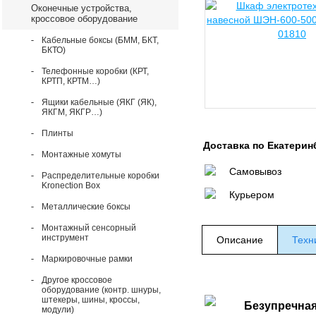
Оконечные устройства,
кроссовое оборудование
Кабельные боксы (БММ, БКТ,
БКТО)
Телефонные коробки (КРТ,
КРТП, КРТМ…)
Ящики кабельные (ЯКГ (ЯК),
ЯКГМ, ЯКГР…)
Плинты
Доставка по Екатерин
Монтажные хомуты
Самовывоз
Распределительные коробки
Kronection Box
Курьером
Металлические боксы
Монтажный сенсорный
инструмент
Описание
Техн
Маркировочные рамки
Другое кроссовое
оборудование (контр. шнуры,
штекеры, шины, кроссы,
Безупречная
модули)