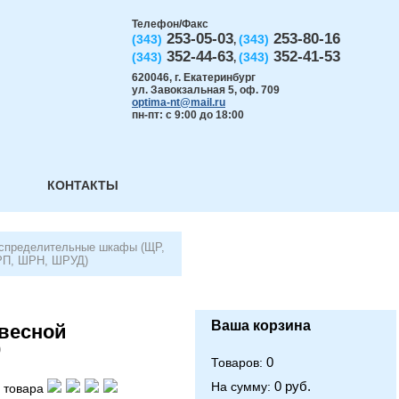
Телефон/Факс
253-05-03
253-80-16
(343)
(343)
,
352-44-63
352-41-53
(343)
(343)
,
620046
,
г. Екатеринбург
ул. Завокзальная 5, оф. 709
optima-nt@mail.ru
пн-пт: с 9:00 до 18:00
КОНТАКТЫ
спределительные шкафы (ЩР,
П, ШРН, ШРУД)
Ваша корзина
весной
0
0
Товаров:
0 руб.
На сумму:
 товара