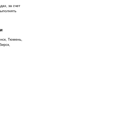
дах, за счет
выполнять
ии
инск, Тюмень,
бирск,