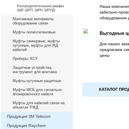
Распределительные шкафы
Наша компания
(ЩР, ШРП, ШРН, ШРУД)
кабельно-пров
оборудования 
Монтажные материалы,
оборудование связи
Муфты полиэтиленовые
Выгодные 
Муфты свинцовые, муфты
Для наших зака
чугунные, муфты для ЖД
предлагаем са
кабелей
цены
Приборы, КСУ
Защитные устройства,
инструмент для монтажа
Муфты чугунные защитные
КАТАЛОГ ПРО
Муфты МСБ для сигнально-
блокировочного кабеля
Муфты для кабелей связи на
объектах РЖД
Продукция 3М Telecom
Продукция Raychem