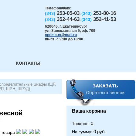
Телефон/Факс
253-05-03
253-80-16
(343)
(343)
,
352-44-63
352-41-53
(343)
(343)
,
620046
,
г. Екатеринбург
ул. Завокзальная 5, оф. 709
optima-nt@mail.ru
пн-пт: с 9:00 до 18:00
КОНТАКТЫ
спределительные шкафы (ЩР,
П, ШРН, ШРУД)
Ваша корзина
весной
9
0
Товаров:
0 руб.
На сумму:
 товара