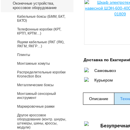
Оконечные устройства,
кроссовое оборудование
Кабельные боксы (БММ, БКТ,
БКТО)
Телефонные коробки (КРТ,
КРТП, КРТМ…)
Ящики кабельные (ЯКГ (ЯК),
ЯКГМ, ЯКГР…)
Плинты
Доставка по Екатерин
Монтажные хомуты
Самовывоз
Распределительные коробки
Kronection Box
Курьером
Металлические боксы
Монтажный сенсорный
инструмент
Описание
Техн
Маркировочные рамки
Другое кроссовое
оборудование (контр. шнуры,
штекеры, шины, кроссы,
Безупречная
модули)