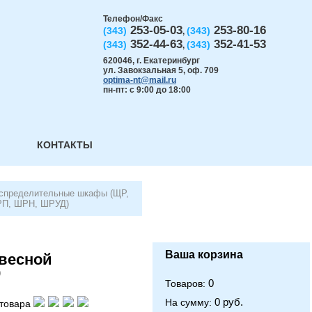
Телефон/Факс
253-05-03
253-80-16
(343)
(343)
,
352-44-63
352-41-53
(343)
(343)
,
620046
,
г. Екатеринбург
ул. Завокзальная 5, оф. 709
optima-nt@mail.ru
пн-пт: с 9:00 до 18:00
КОНТАКТЫ
спределительные шкафы (ЩР,
П, ШРН, ШРУД)
Ваша корзина
весной
9
0
Товаров:
0 руб.
На сумму:
товара