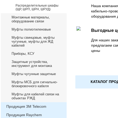
Распределительные шкафы
Наша компания
(ЩР, ШРП, ШРН, ШРУД)
кабельно-пров
оборудования 
Монтажные материалы,
оборудование связи
Муфты полиэтиленовые
Выгодные 
Муфты свинцовые, муфты
Для наших зака
чугунные, муфты для ЖД
предлагаем са
кабелей
цены
Приборы, КСУ
Защитные устройства,
инструмент для монтажа
Муфты чугунные защитные
КАТАЛОГ ПРО
Муфты МСБ для сигнально-
блокировочного кабеля
Муфты для кабелей связи на
объектах РЖД
Продукция 3М Telecom
Продукция Raychem