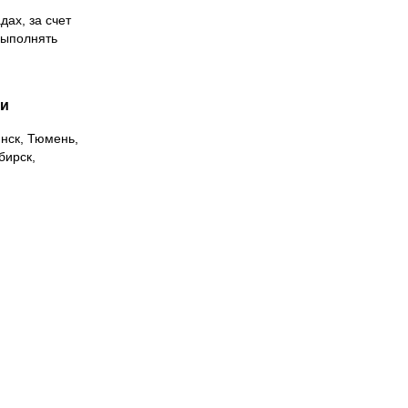
дах, за счет
выполнять
ии
инск, Тюмень,
бирск,