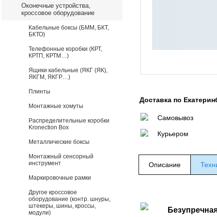
Оконечные устройства,
кроссовое оборудование
Кабельные боксы (БММ, БКТ,
БКТО)
Телефонные коробки (КРТ,
КРТП, КРТМ…)
Ящики кабельные (ЯКГ (ЯК),
ЯКГМ, ЯКГР…)
Плинты
Доставка по Екатерин
Монтажные хомуты
Самовывоз
Распределительные коробки
Kronection Box
Курьером
Металлические боксы
Монтажный сенсорный
инструмент
Описание
Техн
Маркировочные рамки
Другое кроссовое
оборудование (контр. шнуры,
штекеры, шины, кроссы,
Безупречная
модули)