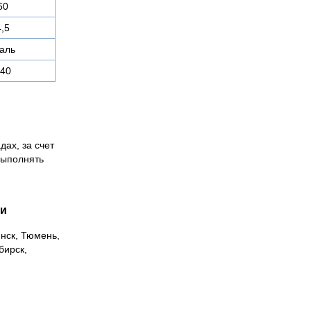
60
4,5
таль
40
дах, за счет
выполнять
ии
инск, Тюмень,
бирск,