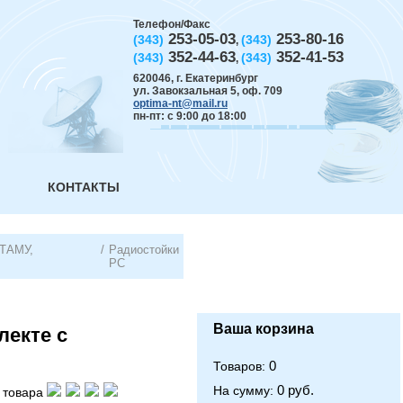
Телефон/Факс
253-05-03
253-80-16
(343)
(343)
,
352-44-63
352-41-53
(343)
(343)
,
620046
,
г. Екатеринбург
ул. Завокзальная 5, оф. 709
optima-nt@mail.ru
пн-пт: с 9:00 до 18:00
КОНТАКТЫ
 ТАМУ,
/
Радиостойки
РС
Ваша корзина
лекте с
0
Товаров:
0 руб.
На сумму:
 товара