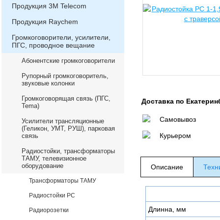
Продукция 3М Telecom
Продукция Raychem
Громкоговорители, усилители,
ПГС, проводное вещание
Абонентские громкоговорители
Рупорный громкоговоритель,
звуковые колонки
Громкоговорящая связь (ПГС,
Доставка по Екатерин
Теma)
Самовывоз
Усилители трансляционные
(Геликон, УМТ, РУШ), парковая
Курьером
связь
Радиостойки, трансформаторы
ТАМУ, телевизионное
оборудование
Описание
Техн
Трансформаторы ТАМУ
Радиостойки РС
Длинна, мм
Радиорозетки