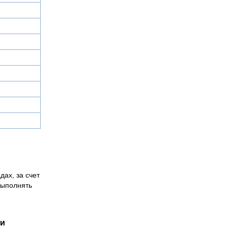
дах, за счет
выполнять
ии