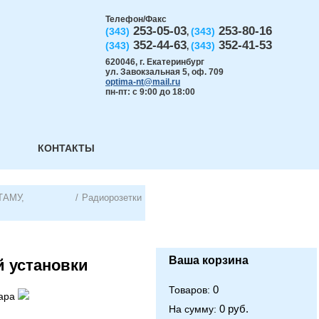
Телефон/Факс
253-05-03
253-80-16
(343)
(343)
,
352-44-63
352-41-53
(343)
(343)
,
620046
,
г. Екатеринбург
ул. Завокзальная 5, оф. 709
optima-nt@mail.ru
пн-пт: с 9:00 до 18:00
КОНТАКТЫ
ТАМУ,
/
Радиорозетки
Ваша корзина
й установки
0
Товаров:
ара
0 руб.
На сумму: