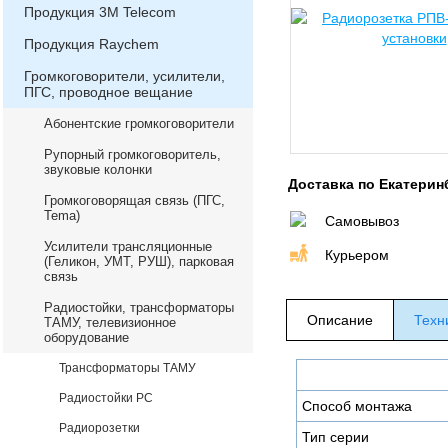
Продукция 3М Telecom
Продукция Raychem
Громкоговорители, усилители,
ПГС, проводное вещание
Абонентские громкоговорители
Рупорный громкоговоритель,
звуковые колонки
Доставка по Екатерин
Громкоговорящая связь (ПГС,
Теma)
Самовывоз
Усилители трансляционные
Курьером
(Геликон, УМТ, РУШ), парковая
связь
Радиостойки, трансформаторы
Описание
Техн
ТАМУ, телевизионное
оборудование
Трансформаторы ТАМУ
Радиостойки РС
Способ монтажа
Радиорозетки
Тип серии