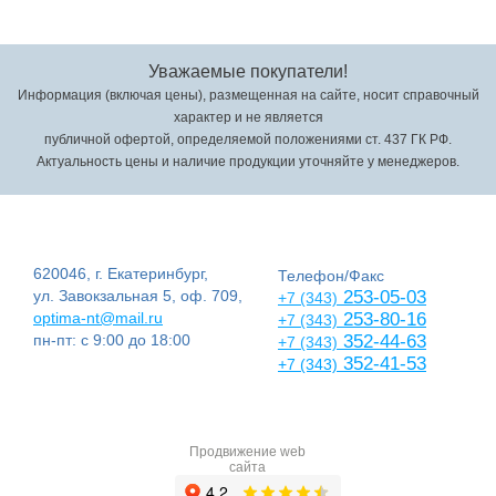
Уважаемые покупатели!
Информация (включая цены), размещенная на сайте, носит справочный
характер и не является
публичной офертой, определяемой положениями ст. 437 ГК РФ.
Актуальность цены и наличие продукции уточняйте у менеджеров.
620046, г. Екатеринбург,
Телефон/Факс
ул. Завокзальная 5, оф. 709,
253-05-03
+7 (343)
optima-nt@mail.ru
253-80-16
+7 (343)
пн-пт: с 9:00 до 18:00
352-44-63
+7 (343)
352-41-53
+7 (343)
Продвижение web
сайта