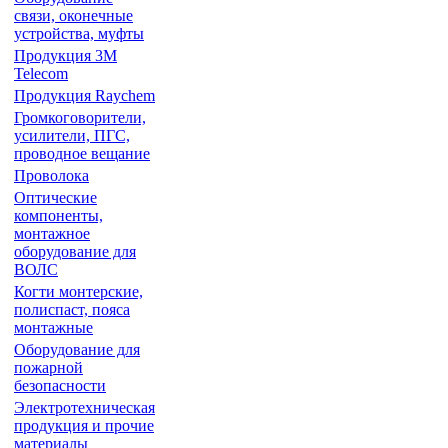
связи, оконечные
устройства, муфты
Продукция 3М
Telecom
Продукция Raychem
Громкоговорители,
усилители, ПГС,
проводное вещание
Проволока
Оптические
компоненты,
монтажное
оборудование для
ВОЛС
Когти монтерские,
полиспаст, пояса
монтажные
Оборудование для
пожарной
безопасности
Электротехническая
продукция и прочие
материалы