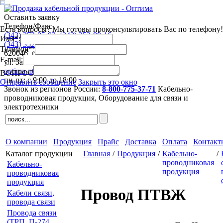
Оставить заявку
Телефон/Факс
Есть вопросы? Мы готовы проконсультировать Вас по телефону!
(343)
253-05-03
,
(343)
253-80-16
Имя*:
(343)
352-44-63
,
(343)
352-41-53
Телефон*:
620046
,
г. Екатеринбург
E-mail:
ул. Завокзальная 5, оф. 709
optima-nt@mail.ru
ВОПРОС
пн-пт: с 9:00 до 18:00
Отправить сообщение
Закрыть это окно
Звонок из регионов России:
8-800-775-37-71
Кабельно-
проводниковая продукция,
Оборудование для связи и
электротехники
О компании
Продукция
Прайс
Доставка
Оплата
Контакт
Каталог продукции
Главная
/
Продукция
/
Кабельно-
/
проводниковая
Кабельно-
продукция
проводниковая
продукция
Провод ПТВЖ
Кабели связи,
провода связи
Провода связи
(ТРП, П-274,