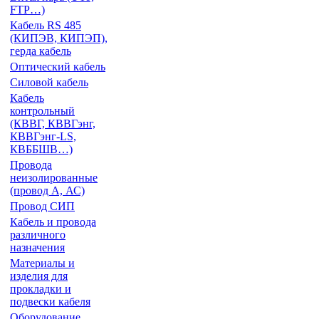
FTP…)
Кабель RS 485
(КИПЭВ, КИПЭП),
герда кабель
Оптический кабель
Силовой кабель
Кабель
контрольный
(КВВГ, КВВГэнг,
КВВГэнг-LS,
КВББШВ…)
Провода
неизолированные
(провод А, АС)
Провод СИП
Кабель и провода
различного
назначения
Материалы и
изделия для
прокладки и
подвески кабеля
Оборудование