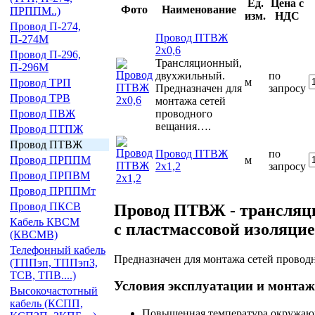
Ед.
Цена с
Фото
Наименование
ПРППМ..)
изм.
НДС
Провод П-274,
Провод ПТВЖ
П-274М
2х0,6
Провод П-296,
Трансляционный,
П-296М
двухжильный.
по
м
Провод ТРП
Предназначен для
запросу
Провод ТРВ
монтажа сетей
проводного
Провод ПВЖ
вещания….
Провод ПТПЖ
Провод ПТВЖ
Провод ПТВЖ
по
м
Провод ПРППМ
2х1,2
запросу
Провод ПРПВМ
Провод ПРППМт
Провод ПКСВ
Провод ПТВЖ - трансляц
Кабель КВСМ
с пластмассовой изоляцие
(КВСМВ)
Телефонный кабель
Предназначен для монтажа сетей провод
(ТППэп, ТППэпЗ,
ТСВ, ТПВ....)
Условия эксплуатации и монта
Высокочастотный
кабель (КСПП,
Повышенная температура окружаю