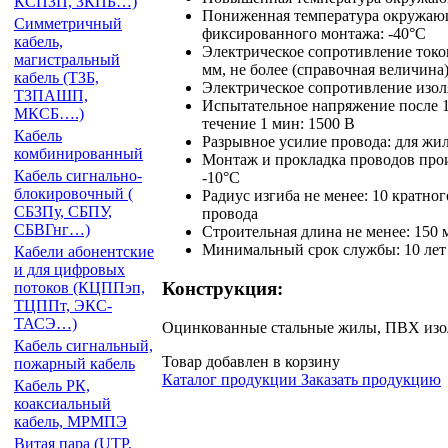
КСПЗП, ЗКПБ…)
Пониженная температура окружающ
Симметричный
фиксированного монтажа: -40°С
кабель,
Электрическое сопротивление ток
магистральный
мм, не более (справочная величина
кабель (ТЗБ,
Электрическое сопротивление изол
ТЗПАШП,
Испытательное напряжение после 1
МКСБ….)
течение 1 мин: 1500 В
Кабель
Разрывное усилие провода: для жил
комбинированный
Монтаж и прокладка проводов прои
Кабель сигнально-
-10°С
блокировочный (
Радиус изгиба не менее: 10 кратно
СБЗПу, СБПУ,
провода
СБВГнг…)
Строительная длина не менее: 150 
Минимальный срок службы: 10 лет
Кабели абонентские
и для цифровых
Конструкция:
потоков (КЦППэп,
ТЦППт, ЭКС-
ТАСЭ…)
Оцинкованные стальные жилы, ПВХ изо
Кабель сигнальный,
Товар добавлен в корзину
пожарный кабель
Каталог продукции
Заказать продукцию
Кабель РК,
коаксиальный
кабель, МРМПЭ
Витая пара (UTP,