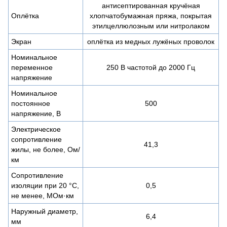
антисептированная кручёная
Оплётка
хлопчатобумажная пряжа, покрытая
этилцеллюлозным или нитролаком
Экран
оплётка из медных лужёных проволок
Номинальное
переменное
250 В частотой до 2000 Гц
напряжение
Номинальное
постоянное
500
напряжение, В
Электрическое
сопротивление
41,3
жилы, не более, Ом/
км
Сопротивление
изоляции при 20 °С,
0,5
не менее, МОм·км
Наружный диаметр,
6,4
мм