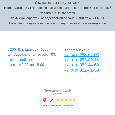
Уважаемые покупатели!
Информация (включая цены), размещенная на сайте, носит справочный
характер и не является
публичной офертой, определяемой положениями ст. 437 ГК РФ.
Актуальность цены и наличие продукции уточняйте у менеджеров.
620046, г. Екатеринбург,
Телефон/Факс
ул. Завокзальная 5, оф. 709,
253-05-03
+7 (343)
optima-nt@mail.ru
253-80-16
+7 (343)
пн-пт: с 9:00 до 18:00
352-44-63
+7 (343)
352-41-53
+7 (343)
Продвижение web
сайта