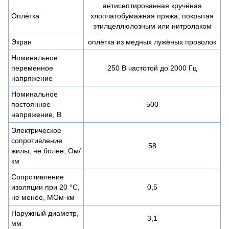
антисептированная кручёная
Оплётка
хлопчатобумажная пряжа, покрытая
этилцеллюлозным или нитролаком
Экран
оплётка из медных лужёных проволок
Номинальное
переменное
250 В частотой до 2000 Гц
напряжение
Номинальное
постоянное
500
напряжение, В
Электрическое
сопротивление
58
жилы, не более, Ом/
км
Сопротивление
изоляции при 20 °С,
0,5
не менее, МОм·км
Наружный диаметр,
3,1
мм