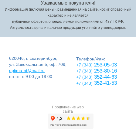
Уважаемые покупатели!
Информация (включая цены), размещенная на сайте, носит справочный
характер и не является
публичной офертой, определяемой положениями ст. 437 ГК РФ.
Актуальность цены и наличие продукции уточняйте у менеджеров.
620046, г. Екатеринбург,
Телефон/Факс
ул. Завокзальная 5, оф. 709,
253-05-03
+7 (343)
optima-nt@mail.ru
253-80-16
+7 (343)
пн-пт: с 9:00 до 18:00
352-44-63
+7 (343)
352-41-53
+7 (343)
Продвижение web
сайта