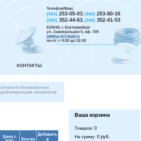
Телефон/Факс
253-05-03
253-80-16
(343)
(343)
,
352-44-63
352-41-53
(343)
(343)
,
620046
,
г. Екатеринбург
ул. Завокзальная 5, оф. 709
optima-nt@mail.ru
пн-пт: с 9:00 до 18:00
КОНТАКТЫ
сигнально-блокировочных
водоблокирующим материалом
Ваша корзина
0
Товаров:
Добавить
0 руб.
Цена с
На сумму:
Кол-во
в