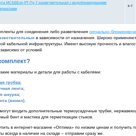
та МСБВБэп-РТ-Пу-7 разветвительная с водоблокирующими
к-т
ериалами
плекты для соединения либо разветвления
сигнально-блокировоч
азветвительные
в зависимости от назначения. Широко применяют
й кабельной инфраструктуры. Имеют высокую прочность и влагост
зависимо от условий.
 комплект?
такие материалы и детали для работы с кабелями:
ая трубка
;
чная лента
;
я шкурка
;
нта (винил)
.
 могут входить дополнительные термоусадочные трубки, нержаве
мый бинт и мастика для герметизации стыков.
ить в интернет-магазине «Оптима» по низким ценам и получить т
ы всегда в наличии на складе – отправим сразу же.