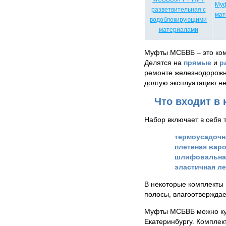
Муф
мат
Муфты МСБВБ – это ком
Делятся на
прямые
и
р
ремонте железнодорожно
долгую эксплуатацию не
Что входит в
Набор включает в себя 
термоусадочн
плетеная варо
шлифовальна
эластичная ле
В некоторые комплекты
полосы, влагоотверждае
Муфты МСБВБ можно куп
Екатеринбургу. Комплект