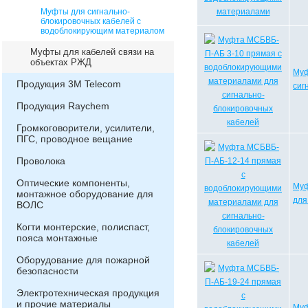
Муфты для сигнально-
блокировочных кабелей с
водоблокирующим материалом
Муфты для кабелей связи на
объектах РЖД
Муф
Продукция 3М Telecom
сиг
Продукция Raychem
Громкоговорители, усилители,
ПГС, проводное вещание
Проволока
Оптические компоненты,
Муф
монтажное оборудование для
для
ВОЛС
Когти монтерские, полиспаст,
пояса монтажные
Оборудование для пожарной
безопасности
Электротехническая продукция
и прочие материалы
Муф