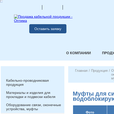
Оставить заявку
О КОМПАНИИ
ПРОД
Главная
/
Продукция
/
О
о
м
Кабельно-проводниковая
продукция
Муфты для си
Материалы и изделия для
прокладки и подвески кабеля
водоблокиру
Оборудование связи, оконечные
устройства, муфты
Фото