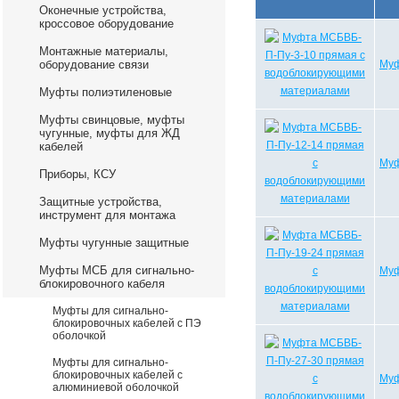
Оконечные устройства,
кроссовое оборудование
Монтажные материалы,
оборудование связи
Муф
Муфты полиэтиленовые
Муфты свинцовые, муфты
чугунные, муфты для ЖД
кабелей
Муф
Приборы, КСУ
Защитные устройства,
инструмент для монтажа
Муфты чугунные защитные
Муфты МСБ для сигнально-
Муф
блокировочного кабеля
Муфты для сигнально-
блокировочных кабелей с ПЭ
оболочкой
Муфты для сигнально-
блокировочных кабелей с
Муф
алюминиевой оболочкой