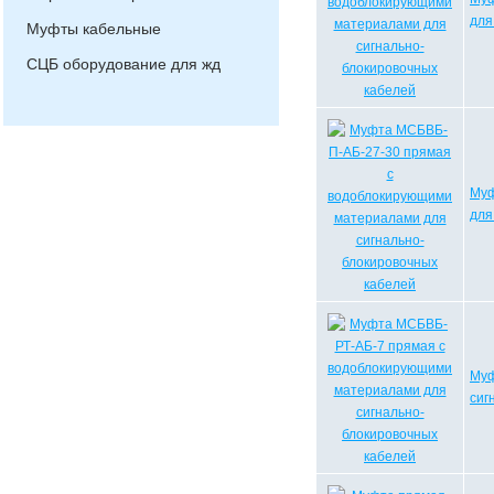
для
Муфты кабельные
СЦБ оборудование для жд
Муф
для
Муф
сиг