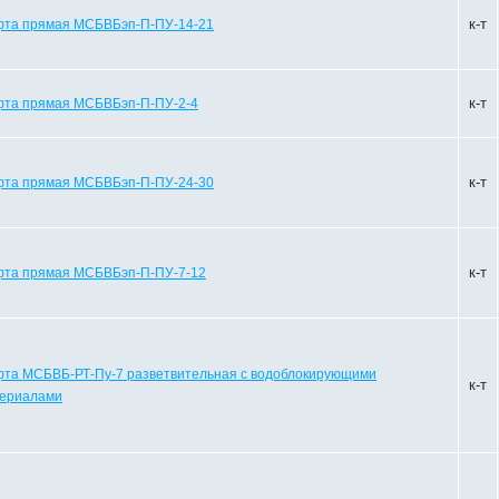
к-т
та прямая МСБВБэп-П-ПУ-14-21
к-т
та прямая МСБВБэп-П-ПУ-2-4
к-т
та прямая МСБВБэп-П-ПУ-24-30
к-т
та прямая МСБВБэп-П-ПУ-7-12
та МСБВБ-РТ-Пу-7 разветвительная с водоблокирующими
к-т
ериалами