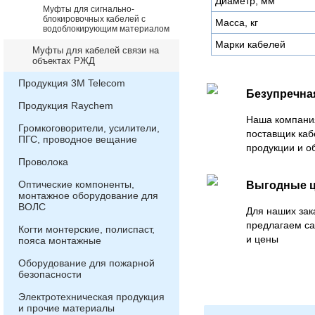
Диаметр, мм
Муфты для сигнально-
блокировочных кабелей с
Масса, кг
водоблокирующим материалом
Марки кабелей
Муфты для кабелей связи на
объектах РЖД
Продукция 3М Telecom
Безупречна
Продукция Raychem
Наша компани
Громкоговорители, усилители,
поставщик каб
ПГС, проводное вещание
продукции и о
Проволока
Оптические компоненты,
Выгодные 
монтажное оборудование для
ВОЛС
Для наших зак
предлагаем с
Когти монтерские, полиспаст,
и цены
пояса монтажные
Оборудование для пожарной
безопасности
Электротехническая продукция
и прочие материалы