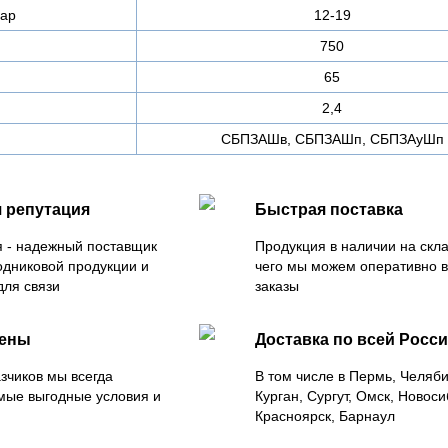
пар
12-19
750
65
2,4
СБПЗАШв, СБПЗАШп, СБПЗАуШп
 репутация
Быстрая поставка
 - надежный поставщик
Продукция в наличии на скла
одниковой продукции и
чего мы можем оперативно 
для связи
заказы
цены
Доставка по всей Росс
зчиков мы всегда
В том числе в Пермь, Челяб
мые выгодные условия и
Курган, Сургут, Омск, Новоси
Красноярск, Барнаул