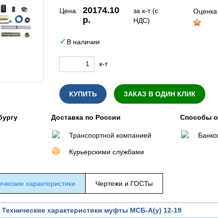
20174.10
Цена:
за к-т (с
Оценка
р.
НДС)
В наличии
к-т
КУПИТЬ
ЗАКАЗ В ОДИН КЛИК
бургу
Доставка по России
Способы 
Транспортной компанией
Банко
Курьерскими службами
ические характеристики
Чертежи и ГОСТы
Технические характеристики муфты МСБ-А(у) 12-19