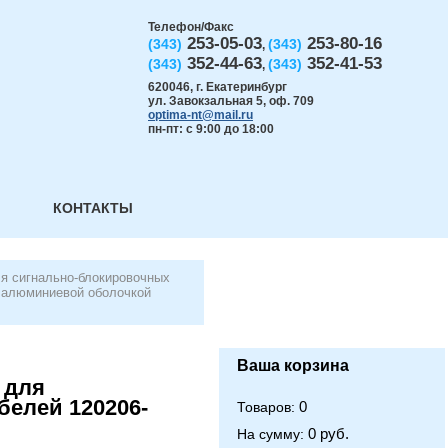
Телефон/Факс
253-05-03
253-80-16
(343)
(343)
,
352-44-63
352-41-53
(343)
(343)
,
620046
,
г. Екатеринбург
ул. Завокзальная 5, оф. 709
optima-nt@mail.ru
пн-пт: с 9:00 до 18:00
КОНТАКТЫ
я сигнально-блокировочных
 алюминиевой оболочкой
Ваша корзина
 для
белей 120206-
0
Товаров:
0 руб.
На сумму: