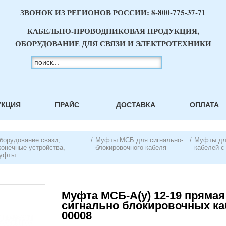
ЗВОНОК ИЗ РЕГИОНОВ РОССИИ:
8-800-775-37-71
КАБЕЛЬНО-ПРОВОДНИКОВАЯ ПРОДУКЦИЯ,
ОБОРУДОВАНИЕ ДЛЯ СВЯЗИ И ЭЛЕКТРОТЕХНИКИ
УКЦИЯ
ПРАЙС
ДОСТАВКА
ОПЛАТА
борудование связи,
/
Муфты МСБ для сигнально-
/
Муфты дл
конечные устройства,
блокировочного кабеля
кабелей с
уфты
Муфта МСБ-А(у) 12-19 прямая
сигнально блокировочных ка
00008