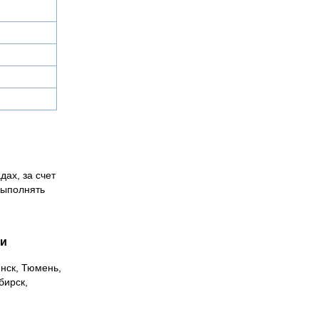
дах, за счет
выполнять
ии
инск, Тюмень,
бирск,