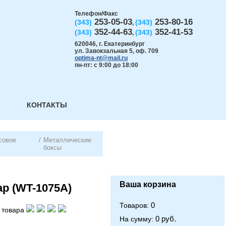
Телефон/Факс
253-05-03
253-80-16
(343)
(343)
,
352-44-63
352-41-53
(343)
(343)
,
620046
,
г. Екатеринбург
ул. Завокзальная 5, оф. 709
optima-nt@mail.ru
пн-пт: с 9:00 до 18:00
КОНТАКТЫ
совое
/
Металлические
боксы
Ваша корзина
ар (WT-1075A)
0
Товаров:
 товара
0 руб.
На сумму: