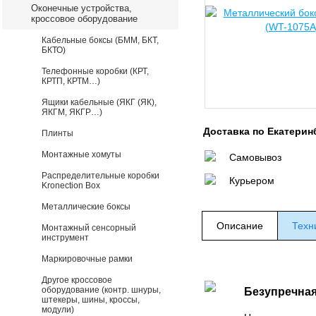
Оконечные устройства,
кроссовое оборудование
Кабельные боксы (БММ, БКТ,
БКТО)
Телефонные коробки (КРТ,
КРТП, КРТМ…)
Ящики кабельные (ЯКГ (ЯК),
ЯКГМ, ЯКГР…)
Доставка по Екатерин
Плинты
Монтажные хомуты
Самовывоз
Распределительные коробки
Курьером
Kronection Box
Металлические боксы
Описание
Техн
Монтажный сенсорный
инструмент
Маркировочные рамки
Другое кроссовое
оборудование (контр. шнуры,
Безупречная
штекеры, шины, кроссы,
модули)