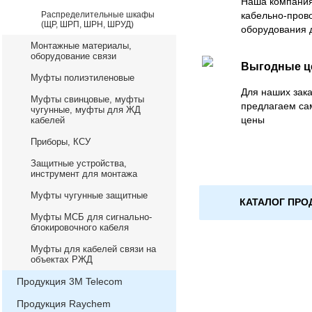
Наша компания
Распределительные шкафы
кабельно-пров
(ЩР, ШРП, ШРН, ШРУД)
оборудования 
Монтажные материалы,
оборудование связи
Выгодные 
Муфты полиэтиленовые
Для наших зака
Муфты свинцовые, муфты
предлагаем са
чугунные, муфты для ЖД
цены
кабелей
Приборы, КСУ
Защитные устройства,
инструмент для монтажа
Муфты чугунные защитные
КАТАЛОГ ПРО
Муфты МСБ для сигнально-
блокировочного кабеля
Муфты для кабелей связи на
объектах РЖД
Продукция 3М Telecom
Продукция Raychem