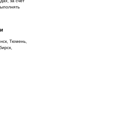
дах, за счет
выполнять
ии
инск, Тюмень,
бирск,