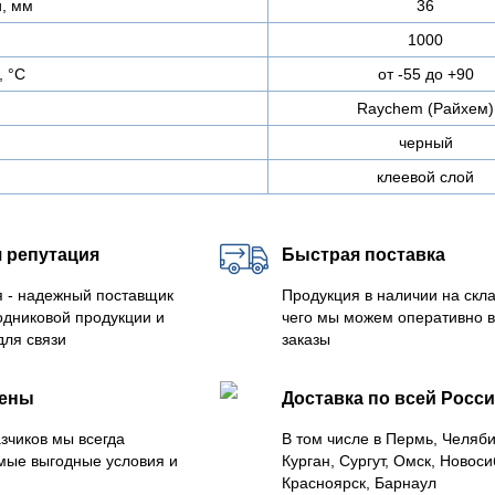
и, мм
36
1000
, °С
от -55 до +90
Raychem (Райхем)
черный
клеевой слой
 репутация
Быстрая поставка
 - надежный поставщик
Продукция в наличии на скла
одниковой продукции и
чего мы можем оперативно 
для связи
заказы
цены
Доставка по всей Росс
зчиков мы всегда
В том числе в Пермь, Челяб
мые выгодные условия и
Курган, Сургут, Омск, Новоси
Красноярск, Барнаул