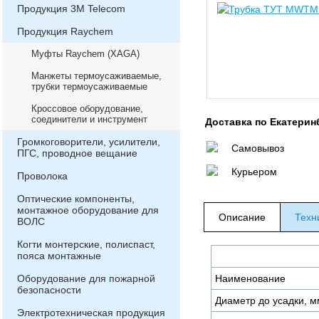
Продукция 3М Telecom
Продукция Raychem
Муфты Raychem (XAGA)
Манжеты термоусаживаемые,
трубки термоусаживаемые
Кроссовое оборудование,
соединители и инструмент
Доставка по Екатерин
Громкоговорители, усилители,
Самовывоз
ПГС, проводное вещание
Курьером
Проволока
Оптические компоненты,
монтажное оборудование для
Описание
Техн
ВОЛС
Когти монтерские, полиспаст,
пояса монтажные
Оборудование для пожарной
Наименование
безопасности
Диаметр до усадки, м
Электротехническая продукция