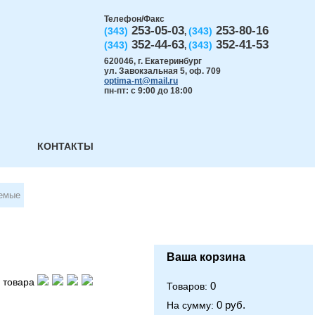
Телефон/Факс
253-05-03
253-80-16
(343)
(343)
,
352-44-63
352-41-53
(343)
(343)
,
620046
,
г. Екатеринбург
ул. Завокзальная 5, оф. 709
optima-nt@mail.ru
пн-пт: с 9:00 до 18:00
КОНТАКТЫ
аемые
Ваша корзина
 товара
0
Товаров:
0 руб.
На сумму: