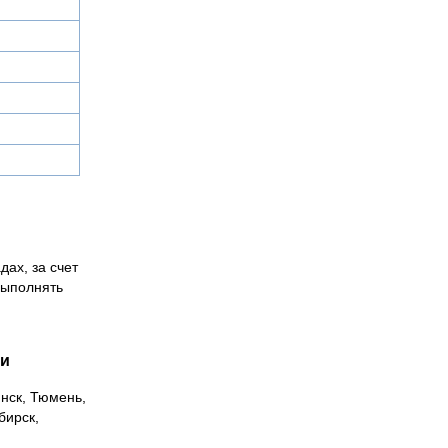
дах, за счет
выполнять
ии
инск, Тюмень,
бирск,