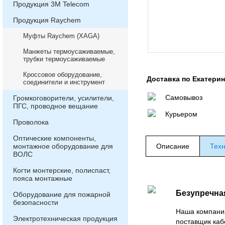
Продукция 3М Telecom
Продукция Raychem
Муфты Raychem (XAGA)
Манжеты термоусаживаемые,
трубки термоусаживаемые
Кроссовое оборудование,
Доставка по Екатери
соединители и инструмент
Самовывоз
Громкоговорители, усилители,
ПГС, проводное вещание
Курьером
Проволока
Оптические компоненты,
монтажное оборудование для
Описание
Техн
ВОЛС
Когти монтерские, полиспаст,
пояса монтажные
Безупречна
Оборудование для пожарной
безопасности
Наша компани
Электротехническая продукция
поставщик каб