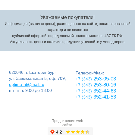
Уважаемые покупатели!
Информация (включая цены), размещенная на сайте, носит справочный
характер и не является
публичной офертой, определяемой положениями ст. 437 ГК РФ.
Актуальность цены и наличие продукции уточняйте у менеджеров.
620046, г. Екатеринбург,
Телефон/Факс
ул. Завокзальная 5, оф. 709,
253-05-03
+7 (343)
optima-nt@mail.ru
253-80-16
+7 (343)
пн-пт: с 9:00 до 18:00
352-44-63
+7 (343)
352-41-53
+7 (343)
Продвижение web
сайта