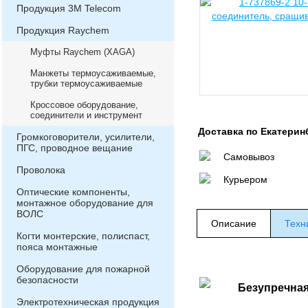
Продукция 3М Telecom
Продукция Raychem
Муфты Raychem (XAGA)
Манжеты термоусаживаемые,
трубки термоусаживаемые
Кроссовое оборудование,
соединители и инструмент
Доставка по Екатерин
Громкоговорители, усилители,
ПГС, проводное вещание
Самовывоз
Проволока
Курьером
Оптические компоненты,
монтажное оборудование для
ВОЛС
Описание
Техн
Когти монтерские, полиспаст,
пояса монтажные
Оборудование для пожарной
безопасности
Безупречная
Электротехническая продукция