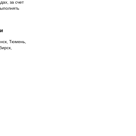
дах, за счет
выполнять
ии
инск, Тюмень,
бирск,