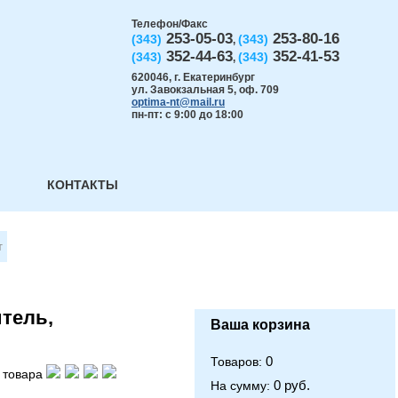
Телефон/Факс
253-05-03
253-80-16
(343)
(343)
,
352-44-63
352-41-53
(343)
(343)
,
620046
,
г. Екатеринбург
ул. Завокзальная 5, оф. 709
optima-nt@mail.ru
пн-пт: с 9:00 до 18:00
КОНТАКТЫ
т
итель,
Ваша корзина
0
Товаров:
 товара
0 руб.
На сумму: