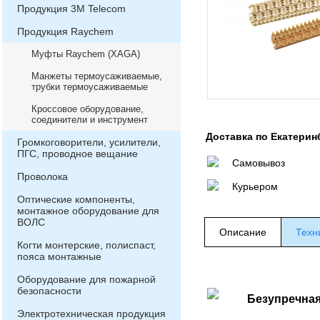
Продукция 3М Telecom
Продукция Raychem
Муфты Raychem (XAGA)
Манжеты термоусаживаемые,
трубки термоусаживаемые
Кроссовое оборудование,
соединители и инструмент
Доставка по Екатерин
Громкоговорители, усилители,
ПГС, проводное вещание
Самовывоз
Проволока
Курьером
Оптические компоненты,
монтажное оборудование для
ВОЛС
Описание
Техн
Когти монтерские, полиспаст,
пояса монтажные
Оборудование для пожарной
безопасности
Безупречная
Электротехническая продукция