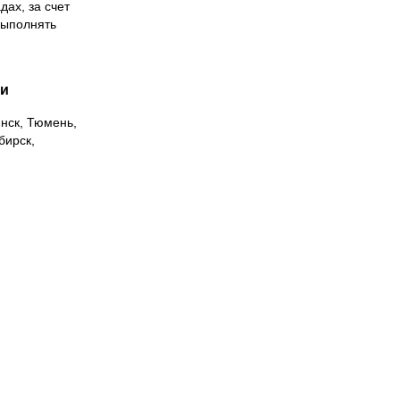
дах, за счет
выполнять
ии
инск, Тюмень,
бирск,