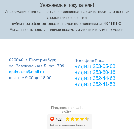
Уважаемые покупатели!
Информация (включая цены), размещенная на сайте, носит справочный
характер и не является
публичной офертой, определяемой положениями ст. 437 ГК РФ.
Актуальность цены и наличие продукции уточняйте у менеджеров.
620046, г. Екатеринбург,
Телефон/Факс
ул. Завокзальная 5, оф. 709,
253-05-03
+7 (343)
optima-nt@mail.ru
253-80-16
+7 (343)
пн-пт: с 9:00 до 18:00
352-44-63
+7 (343)
352-41-53
+7 (343)
Продвижение web
сайта