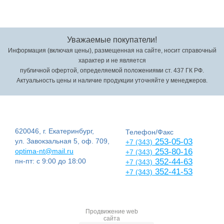
Уважаемые покупатели!
Информация (включая цены), размещенная на сайте, носит справочный
характер и не является
публичной офертой, определяемой положениями ст. 437 ГК РФ.
Актуальность цены и наличие продукции уточняйте у менеджеров.
620046, г. Екатеринбург,
Телефон/Факс
ул. Завокзальная 5, оф. 709,
253-05-03
+7 (343)
optima-nt@mail.ru
253-80-16
+7 (343)
пн-пт: с 9:00 до 18:00
352-44-63
+7 (343)
352-41-53
+7 (343)
Продвижение web
сайта