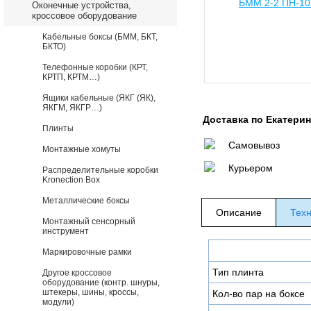
Оконечные устройства,
кроссовое оборудование
Кабельные боксы (БММ, БКТ,
БКТО)
Телефонные коробки (КРТ,
КРТП, КРТМ…)
Ящики кабельные (ЯКГ (ЯК),
ЯКГМ, ЯКГР…)
Доставка по Екатери
Плинты
Самовывоз
Монтажные хомуты
Курьером
Распределительные коробки
Kronection Box
Металлические боксы
Описание
Техн
Монтажный сенсорный
инструмент
Маркировочные рамки
Тип плинта
Другое кроссовое
оборудование (контр. шнуры,
штекеры, шины, кроссы,
Кол-во пар на боксе
модули)