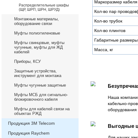
Маркоразмер кабеля
Распределительные шкафы
(ЩР, ШРП, ШРН, ШРУД)
Кол-во пар проводов
Монтажные материалы,
Кол-во трубок
оборудование связи
Кол-во плинтов
Муфты полиэтиленовые
Габаритные размеры
Муфты свинцовые, муфты
чугунные, муфты для ЖД
Масса, кг
кабелей
Приборы, КСУ
Защитные устройства,
инструмент для монтажа
Муфты чугунные защитные
Безупречна
Муфты МСБ для сигнально-
Наша компани
блокировочного кабеля
кабельно-пров
Муфты для кабелей связи на
оборудования 
объектах РЖД
Продукция 3М Telecom
Выгодные 
Продукция Raychem
Для наших зак