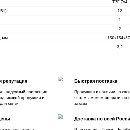
ТЗГ 7х4
(ВЧ)
12
1
2
, мм
150x154x37
3,2
я репутация
Быстрая поставка
я - надежный поставщик
Продукция в наличии на скла
одниковой продукции и
чего мы можем оперативно 
для связи
заказы
цены
Доставка по всей Росс
азчиков мы всегда
В том числе в Пермь, Челяб