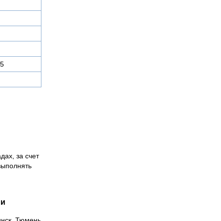
5
дах, за счет
выполнять
ии
инск, Тюмень,