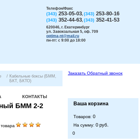
Телефон/Факс
253-05-03
253-80-16
(343)
(343)
,
352-44-63
352-41-53
(343)
(343)
,
620046
,
г. Екатеринбург
ул. Завокзальная 5, оф. 709
optima-nt@mail.ru
пн-пт: с 9:00 до 18:00
Заказать
Обратный звонок
е
/
Кабельные боксы (БММ,
БКТ, БКТО)
А
КОНТАКТЫ
Ваша корзина
ный БММ 2-2
0
Товаров:
0 руб.
На сумму:
 товара
0