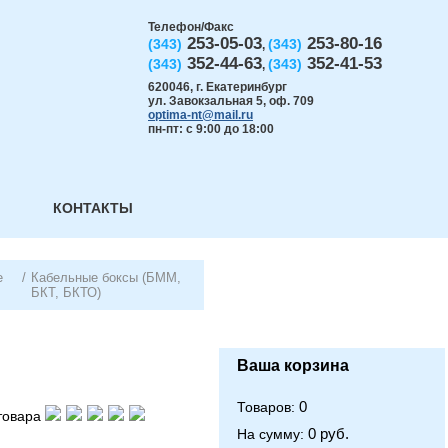
Телефон/Факс
253-05-03
253-80-16
(343)
(343)
,
352-44-63
352-41-53
(343)
(343)
,
620046
,
г. Екатеринбург
ул. Завокзальная 5, оф. 709
optima-nt@mail.ru
пн-пт: с 9:00 до 18:00
КОНТАКТЫ
е
/
Кабельные боксы (БММ,
БКТ, БКТО)
Ваша корзина
0
Товаров:
товара
0 руб.
На сумму: