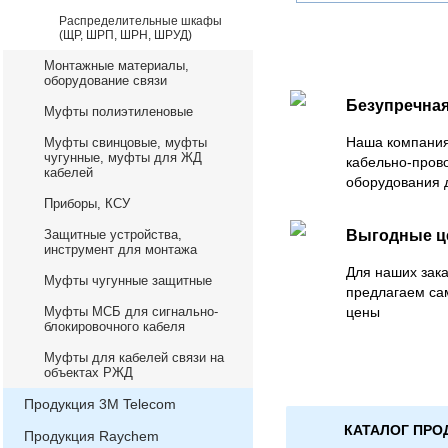
Распределительные шкафы
(ЩР, ШРП, ШРН, ШРУД)
Монтажные материалы,
оборудование связи
Безупречная
Муфты полиэтиленовые
Наша компания
Муфты свинцовые, муфты
чугунные, муфты для ЖД
кабельно-пров
кабелей
оборудования 
Приборы, КСУ
Защитные устройства,
Выгодные 
инструмент для монтажа
Для наших зака
Муфты чугунные защитные
предлагаем са
Муфты МСБ для сигнально-
цены
блокировочного кабеля
Муфты для кабелей связи на
объектах РЖД
Продукция 3М Telecom
КАТАЛОГ ПРО
Продукция Raychem