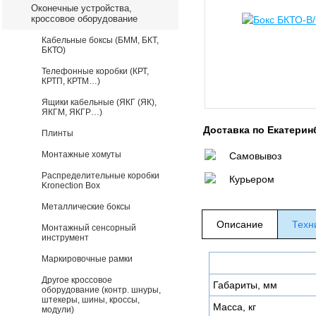
Оконечные устройства,
кроссовое оборудование
Кабельные боксы (БММ, БКТ,
БКТО)
Телефонные коробки (КРТ,
КРТП, КРТМ…)
Ящики кабельные (ЯКГ (ЯК),
ЯКГМ, ЯКГР…)
Доставка по Екатерин
Плинты
Монтажные хомуты
Самовывоз
Распределительные коробки
Курьером
Kronection Box
Металлические боксы
Описание
Техн
Монтажный сенсорный
инструмент
Маркировочные рамки
Другое кроссовое
Габариты, мм
оборудование (контр. шнуры,
штекеры, шины, кроссы,
Масса, кг
модули)