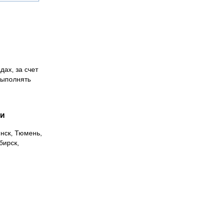
дах, за счет
выполнять
ии
инск, Тюмень,
бирск,